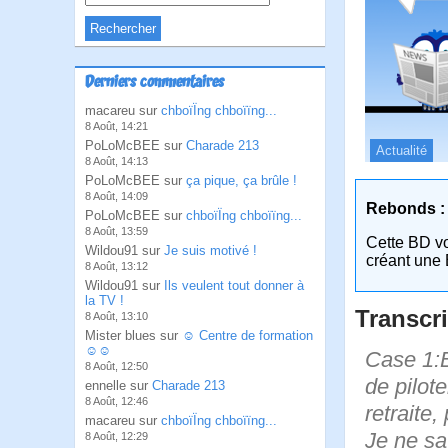
Derniers commentaires
macareu sur
chboïÏng chboïïng...
8 Août, 14:21
PoLoMcBEE sur
Charade 213
Actualité
8 Août, 14:13
PoLoMcBEE sur
ça pique, ça brûle !
8 Août, 14:09
Rebonds :
PoLoMcBEE sur
chboïÏng chboïïng...
8 Août, 13:59
Cette BD v
Wildou91 sur
Je suis motivé !
créant une 
8 Août, 13:12
Wildou91 sur
Ils veulent tout donner à
la TV !
Transcri
8 Août, 13:10
Mister blues sur
☺ Centre de formation
☺☺
Case 1:B
8 Août, 12:50
de pilot
ennelle sur
Charade 213
8 Août, 12:46
retraite
macareu sur
chboïÏng chboïïng...
Je ne sa
8 Août, 12:29