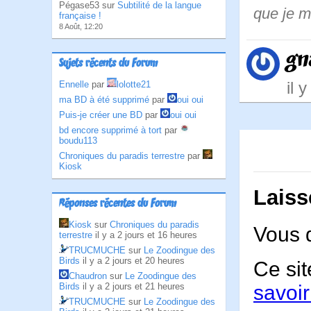
Pégase53 sur
Subtilité de la langue
que je m
française !
8 Août, 12:20
gn
Sujets récents du Forum
il 
Ennelle
par
lolotte21
ma BD à été supprimé
par
oui oui
Puis-je créer une BD
par
oui oui
bd encore supprimé à tort
par
boudu113
Chroniques du paradis terrestre
par
Kiosk
Laiss
Réponses récentes du Forum
Kiosk
sur
Chroniques du paradis
Vous 
terrestre
il y a 2 jours et 16 heures
TRUCMUCHE
sur
Le Zoodingue des
Birds
il y a 2 jours et 20 heures
Ce sit
Chaudron
sur
Le Zoodingue des
Birds
il y a 2 jours et 21 heures
savoir
TRUCMUCHE
sur
Le Zoodingue des