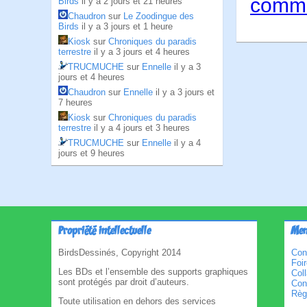
comme
Birds
il y a 2 jours et 21 heures
Chaudron
sur
Le Zoodingue des
Birds
il y a 3 jours et 1 heure
Kiosk
sur
Chroniques du paradis
terrestre
il y a 3 jours et 4 heures
TRUCMUCHE
sur
Ennelle
il y a 3
jours et 4 heures
Chaudron
sur
Ennelle
il y a 3 jours et
7 heures
Kiosk
sur
Chroniques du paradis
terrestre
il y a 4 jours et 3 heures
TRUCMUCHE
sur
Ennelle
il y a 4
jours et 9 heures
Propriété intellectuelle
Men
BirdsDessinés, Copyright 2014
Con
Foi
Les BDs et l’ensemble des supports graphiques
Col
sont protégés par droit d’auteurs.
Cond
Règl
Toute utilisation en dehors des services