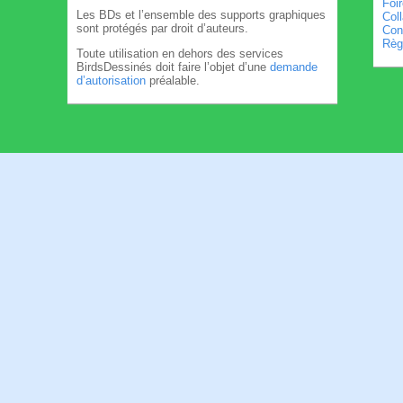
Foi
Les BDs et l’ensemble des supports graphiques
Col
sont protégés par droit d’auteurs.
Cond
Règl
Toute utilisation en dehors des services
BirdsDessinés doit faire l’objet d’une
demande
d’autorisation
préalable.