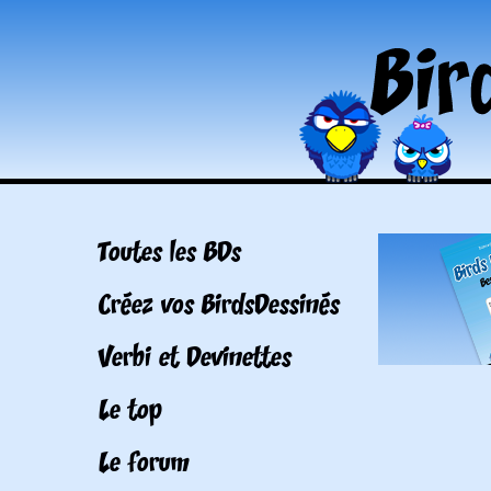
Toutes les BDs
Créez vos BirdsDessinés
Verbi et Devinettes
Le top
Le forum