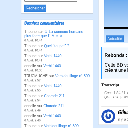
Derniers commentaires
Titoune sur
☺ La connerie humaine
plus forte que l'I.A ☺☺
Actualité
6 Août, 10:44
Titoune sur
Quel "toupet" ?
6 Août, 10:44
Rebonds :
Titoune sur
Verbi 1440
6 Août, 10:41
Cette BD v
ennelle sur
Verbi 1440
créant une 
6 Août, 10:30
TRUCMUCHE sur
Verbidouillage n° 800
6 Août, 9:57
Transcript
Titoune sur
Verbi 1440
6 Août, 9:55
Case 1:Bird 1:
Titoune sur
Charade 211
QUE TOI. | Cas
6 Août, 9:54
ennelle sur
Charade 211
6 Août, 9:49
Gibu
ennelle sur
Verbi 1440
il y a
6 Août, 9:46
Titoune sur
Verbidouillage n° 800