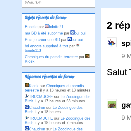
6 Août, 9:44
Sujets récents du Forum
2 ré
Ennelle
par
lolotte21
ma BD à été supprimé
par
oui oui
Puis-je créer une BD
par
oui oui
sp
bd encore supprimé à tort
par
boudu113
9 M
Chroniques du paradis terrestre
par
Kiosk
Salut 
Réponses récentes du Forum
Kiosk
sur
Chroniques du paradis
terrestre
il y a 13 heures et 13 minutes
TRUCMUCHE
sur
Le Zoodingue des
Birds
il y a 17 heures et 53 minutes
ga
Chaudron
sur
Le Zoodingue des
Birds
il y a 18 heures
9 M
TRUCMUCHE
sur
Le Zoodingue des
Birds
il y a 18 heures et 7 minutes
Chaudron
sur
Le Zoodingue des