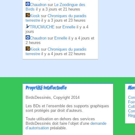
Chaudron
sur
Le Zoodingue des
Birds
il y a 3 jours et 21 heures
Kiosk
sur
Chroniques du paradis
terrestre
il y a 3 jours et 23 heures
TRUCMUCHE
sur
Ennelle
il y a 4
jours
Chaudron
sur
Ennelle
il y a 4 jours et
2 heures
Kiosk
sur
Chroniques du paradis
terrestre
il y a 4 jours et 22 heures
Propriété intellectuelle
Men
BirdsDessinés, Copyright 2014
Con
Foi
Les BDs et l’ensemble des supports graphiques
Col
sont protégés par droit d’auteurs.
Cond
Règl
Toute utilisation en dehors des services
BirdsDessinés doit faire l’objet d’une
demande
d’autorisation
préalable.