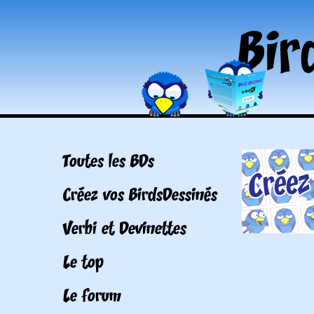
Toutes les BDs
Créez vos BirdsDessinés
Verbi et Devinettes
Le top
Le forum