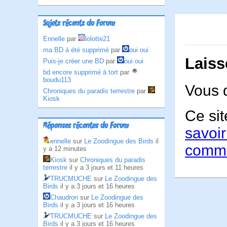
Sujets récents du Forum
Ennelle
par
lolotte21
ma BD à été supprimé
par
oui oui
Laiss
Puis-je créer une BD
par
oui oui
bd encore supprimé à tort
par
boudu113
Vous 
Chroniques du paradis terrestre
par
Kiosk
Ce sit
Réponses récentes du Forum
savoir
ennelle
sur
Le Zoodingue des Birds
il
comme
y a 12 minutes
Kiosk
sur
Chroniques du paradis
terrestre
il y a 3 jours et 11 heures
TRUCMUCHE
sur
Le Zoodingue des
Birds
il y a 3 jours et 16 heures
Chaudron
sur
Le Zoodingue des
Birds
il y a 3 jours et 16 heures
TRUCMUCHE
sur
Le Zoodingue des
Birds
il y a 3 jours et 16 heures