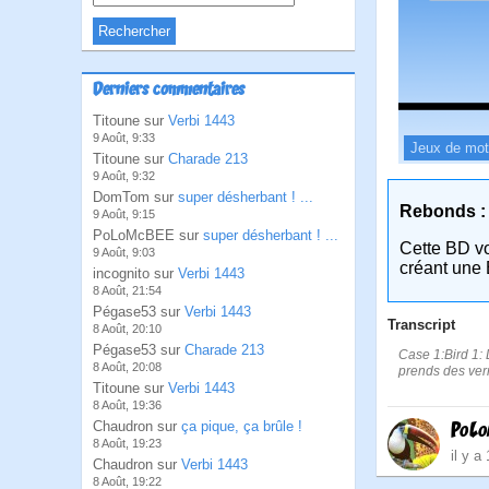
Derniers commentaires
Titoune sur
Verbi 1443
9 Août, 9:33
Jeux de mo
Titoune sur
Charade 213
9 Août, 9:32
DomTom sur
super désherbant ! ...
Rebonds :
9 Août, 9:15
PoLoMcBEE sur
super désherbant ! ...
Cette BD v
9 Août, 9:03
créant une 
incognito sur
Verbi 1443
8 Août, 21:54
Pégase53 sur
Verbi 1443
Transcript
8 Août, 20:10
Pégase53 sur
Charade 213
Case 1:Bird 1: 
8 Août, 20:08
prends des verr
Titoune sur
Verbi 1443
8 Août, 19:36
PoL
Chaudron sur
ça pique, ça brûle !
8 Août, 19:23
il y a
Chaudron sur
Verbi 1443
8 Août, 19:22