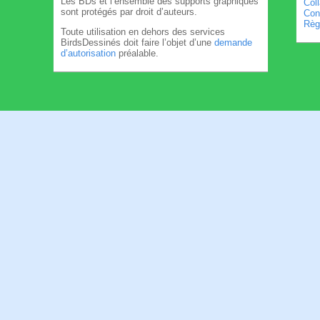
Les BDs et l’ensemble des supports graphiques
Col
sont protégés par droit d’auteurs.
Cond
Règl
Toute utilisation en dehors des services
BirdsDessinés doit faire l’objet d’une
demande
d’autorisation
préalable.