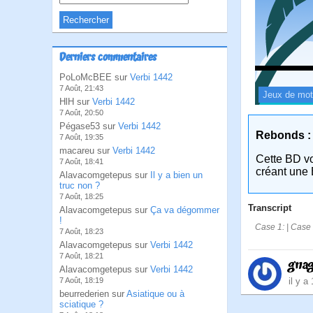
Derniers commentaires
PoLoMcBEE sur
Verbi 1442
7 Août, 21:43
Jeux de mo
HlH sur
Verbi 1442
7 Août, 20:50
Pégase53 sur
Verbi 1442
Rebonds :
7 Août, 19:35
macareu sur
Verbi 1442
Cette BD v
7 Août, 18:41
créant une 
Alavacomgetepus sur
Il y a bien un
truc non ?
7 Août, 18:25
Transcript
Alavacomgetepus sur
Ça va dégommer
!
Case 1: | Case 
7 Août, 18:23
Alavacomgetepus sur
Verbi 1442
7 Août, 18:21
gna
Alavacomgetepus sur
Verbi 1442
il y a
7 Août, 18:19
beurrederien sur
Asiatique ou à
sciatique ?