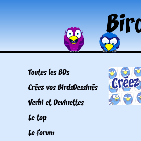
Toutes les BDs
Créez vos BirdsDessinés
Verbi et Devinettes
Le top
Le forum