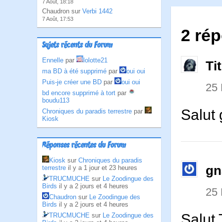
7 Août, 18:18
Chaudron sur
Verbi 1442
7 Août, 17:53
2 ré
Sujets récents du Forum
Ennelle
par
lolotte21
Ti
ma BD à été supprimé
par
oui oui
Puis-je créer une BD
par
oui oui
25 
bd encore supprimé à tort
par
boudu113
Salut 
Chroniques du paradis terrestre
par
Kiosk
Réponses récentes du Forum
Kiosk
sur
Chroniques du paradis
gn
terrestre
il y a 1 jour et 23 heures
TRUCMUCHE
sur
Le Zoodingue des
Birds
il y a 2 jours et 4 heures
25 
Chaudron
sur
Le Zoodingue des
Birds
il y a 2 jours et 4 heures
Salut 
TRUCMUCHE
sur
Le Zoodingue des