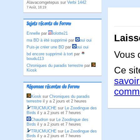
Alavacomgetepus sur
Verbi 1442
7 Août, 18:19
Sujets récents du Forum
Ennelle
par
lolotte21
Laiss
ma BD à été supprimé
par
oui oui
Puis-je créer une BD
par
oui oui
Vous 
bd encore supprimé à tort
par
boudu113
Chroniques du paradis terrestre
par
Ce sit
Kiosk
savoir
Réponses récentes du Forum
comme
Kiosk
sur
Chroniques du paradis
terrestre
il y a 2 jours et 2 heures
TRUCMUCHE
sur
Le Zoodingue des
Birds
il y a 2 jours et 7 heures
Chaudron
sur
Le Zoodingue des
Birds
il y a 2 jours et 7 heures
TRUCMUCHE
sur
Le Zoodingue des
Birds
il y a 2 jours et 7 heures