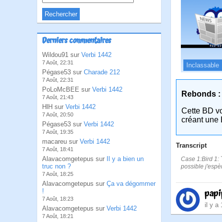
Derniers commentaires
Wildou91 sur
Verbi 1442
7 Août, 22:31
Inclassable
Pégase53 sur
Charade 212
7 Août, 22:31
PoLoMcBEE sur
Verbi 1442
Rebonds :
7 Août, 21:43
HlH sur
Verbi 1442
Cette BD v
7 Août, 20:50
créant une 
Pégase53 sur
Verbi 1442
7 Août, 19:35
macareu sur
Verbi 1442
Transcript
7 Août, 18:41
Alavacomgetepus sur
Il y a bien un
Case 1:Bird 1: 
truc non ?
possible j'espè
7 Août, 18:25
Alavacomgetepus sur
Ça va dégommer
!
pap
7 Août, 18:23
il y a
Alavacomgetepus sur
Verbi 1442
7 Août, 18:21