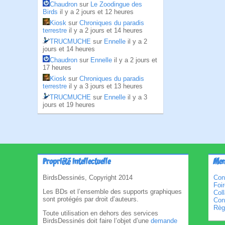
Chaudron
sur
Le Zoodingue des
Birds
il y a 2 jours et 12 heures
Kiosk
sur
Chroniques du paradis
terrestre
il y a 2 jours et 14 heures
TRUCMUCHE
sur
Ennelle
il y a 2
jours et 14 heures
Chaudron
sur
Ennelle
il y a 2 jours et
17 heures
Kiosk
sur
Chroniques du paradis
terrestre
il y a 3 jours et 13 heures
TRUCMUCHE
sur
Ennelle
il y a 3
jours et 19 heures
Propriété intellectuelle
Men
BirdsDessinés, Copyright 2014
Con
Foi
Les BDs et l’ensemble des supports graphiques
Col
sont protégés par droit d’auteurs.
Cond
Règl
Toute utilisation en dehors des services
BirdsDessinés doit faire l’objet d’une
demande