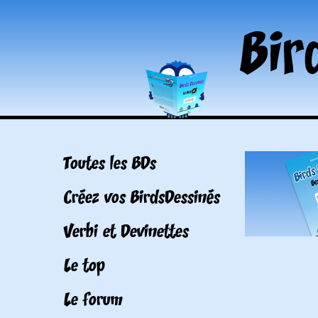
Toutes les BDs
Créez vos BirdsDessinés
Verbi et Devinettes
Le top
Le forum