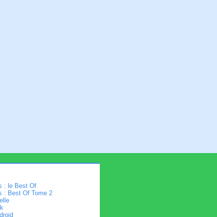
 : le Best Of
s : Best Of Tome 2
elle
k
droid