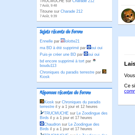
TRUCMUCHE sur
Charade 212
7 Août, 9:48
Titoune sur
Charade 212
7 Août, 9:39
Sujets récents du Forum
Ennelle
par
lolotte21
ma BD à été supprimé
par
oui oui
Puis-je créer une BD
par
oui oui
bd encore supprimé à tort
par
Lai
boudu113
Chroniques du paradis terrestre
par
Vous
Kiosk
Ce si
comm
Réponses récentes du Forum
Kiosk
sur
Chroniques du paradis
terrestre
il y a 1 jour et 12 heures
TRUCMUCHE
sur
Le Zoodingue des
Birds
il y a 1 jour et 17 heures
Chaudron
sur
Le Zoodingue des
Birds
il y a 1 jour et 17 heures