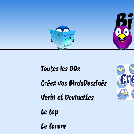
Toutes les BDs
Créez vos BirdsDessinés
Verbi et Devinettes
Le top
Le forum