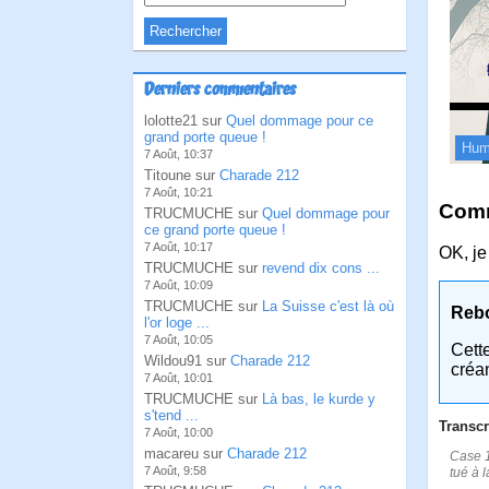
Derniers commentaires
lolotte21 sur
Quel dommage pour ce
grand porte queue !
Hum
7 Août, 10:37
Titoune sur
Charade 212
7 Août, 10:21
Comm
TRUCMUCHE sur
Quel dommage pour
ce grand porte queue !
7 Août, 10:17
OK, je 
TRUCMUCHE sur
revend dix cons ...
7 Août, 10:09
TRUCMUCHE sur
La Suisse c'est là où
Reb
l'or loge ...
7 Août, 10:05
Cett
Wildou91 sur
Charade 212
créa
7 Août, 10:01
TRUCMUCHE sur
Là bas, le kurde y
s'tend ...
Transcr
7 Août, 10:00
macareu sur
Charade 212
Case 1
7 Août, 9:58
tué à l