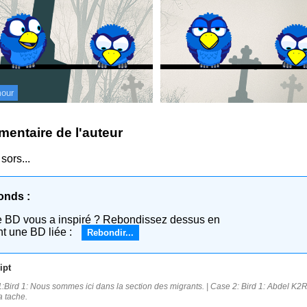
our
entaire de l'auteur
sors...
onds :
e BD vous a inspiré ? Rebondissez dessus en
nt une BD liée :
Rebondir...
ipt
:Bird 1: Nous sommes ici dans la section des migrants. | Case 2: Bird 1: Abdel K2R 
a tache.