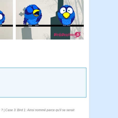
? | Case 3: Bird 1: Ainsi nommé parce qu'il se serait