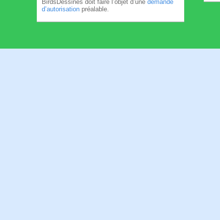
BirdsDessinés doit faire l’objet d’une
demande
d’autorisation
préalable.