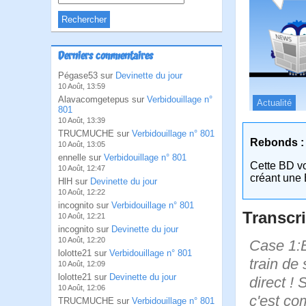
Derniers commentaires
Pégase53 sur
Devinette du jour
10 Août, 13:59
Alavacomgetepus sur
Verbidouillage n°
Actualité
801
10 Août, 13:39
TRUCMUCHE sur
Verbidouillage n° 801
Rebonds :
10 Août, 13:05
ennelle sur
Verbidouillage n° 801
Cette BD v
10 Août, 12:47
créant une 
HlH sur
Devinette du jour
10 Août, 12:22
incognito sur
Verbidouillage n° 801
Transcri
10 Août, 12:21
incognito sur
Devinette du jour
10 Août, 12:20
Case 1:B
lolotte21 sur
Verbidouillage n° 801
train de
10 Août, 12:09
lolotte21 sur
Devinette du jour
direct ! 
10 Août, 12:06
c'est co
TRUCMUCHE sur
Verbidouillage n° 801