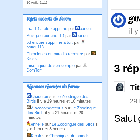
10 Août, 11:11
gn
Sujets récents du Forum
ma BD à été supprimé
par
oui oui
il 
Puis-je créer une BD
par
oui oui
bd encore supprimé à tort
par
boudu113
Chroniques du paradis terrestre
par
Kiosk
3 rép
mise à jour de son compte
par
DomTom
Ti
Réponses récentes du Forum
Chaudron
sur
Le Zoodingue des
29 
Birds
il y a 19 heures et 16 minutes
Alavacomgetepus
sur
Le Zoodingue
des Birds
il y a 21 heures et 20
Salut
minutes
ennelle
sur
Le Zoodingue des Birds
il
y a 1 jour et 3 heures
Kiosk
sur
Chroniques du paradis