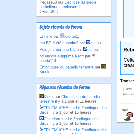
Pégase53 sur
L’éclipse du siècle
partiellement éclipsée ?
6 Août, 19:46
Sujets récents du Forum
Ennelle
par
lolotte21
ma BD à été supprimé
par
oui oui
Reb
Puis-je créer une BD
par
oui oui
bd encore supprimé à tort
par
Cett
boudu113
créa
Chroniques du paradis terrestre
par
Kiosk
Transcr
Réponses récentes du Forum
Case 1:
peut r
Kiosk
sur
Chroniques du paradis
terrestre
il y a 1 jour et 11 heures
TRUCMUCHE
sur
Le Zoodingue des
Birds
il y a 1 jour et 15 heures
Chaudron
sur
Le Zoodingue des
Birds
il y a 1 jour et 16 heures
TRUCMUCHE
sur
Le Zoodingue des