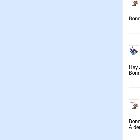
Bonn
Hey 
Bonn
Bonne
À de