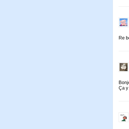
Re bo
Bonj
Ça y 