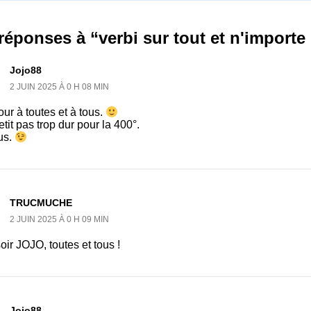
réponses à “verbi sur tout et n'importe
Jojo88
2 JUIN 2025 À 0 H 08 MIN
ur à toutes et à tous.
tit pas trop dur pour la 400°.
us.
TRUCMUCHE
2 JUIN 2025 À 0 H 09 MIN
ir JOJO, toutes et tous !
Jojo88