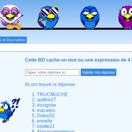
i et Devinettes
Cette BD cache un mot ou une expression de 4 c
Ils ont trouvé la réponse :
TRUCMUCHE
spitfire27
incognito
macareu
Didou52
ennelle
lolotte21
Alavacomgetepus