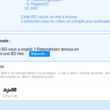
Pégase53
HlH
Cette BD cache un mot à trouver.
Connectez-vous ou créez un compte pour participer e
onds :
e BD vous a inspiré ? Rebondissez dessus en
nt une BD liée :
Rebondir...
ipt
Bird 1: Un mot quoi !Bird 2: Il a sa langue . | Case 2: Bird 1: Il existe sa jambe . Bi
ester comme lui . Bird 2: Réponse ce soir .
Jojo88
il y a 1 an