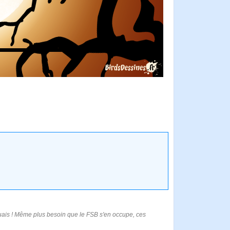
 Ouais ! Même plus besoin que le FSB s'en occupe, ces