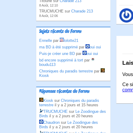
Titoune sur
Charade 213
8 Août, 12:10
TRUCMUCHE sur
Charade 213
8 Août, 12:06
Sujets récents du Forum
Ennelle
par
lolotte21
ma BD à été supprimé
par
oui oui
Puis-je créer une BD
par
oui oui
bd encore supprimé à tort
par
Lai
boudu113
Chroniques du paradis terrestre
par
Vous
Kiosk
Ce si
comm
Réponses récentes du Forum
Kiosk
sur
Chroniques du paradis
terrestre
il y a 2 jours et 15 heures
TRUCMUCHE
sur
Le Zoodingue des
Birds
il y a 2 jours et 20 heures
Chaudron
sur
Le Zoodingue des
Birds
il y a 2 jours et 20 heures