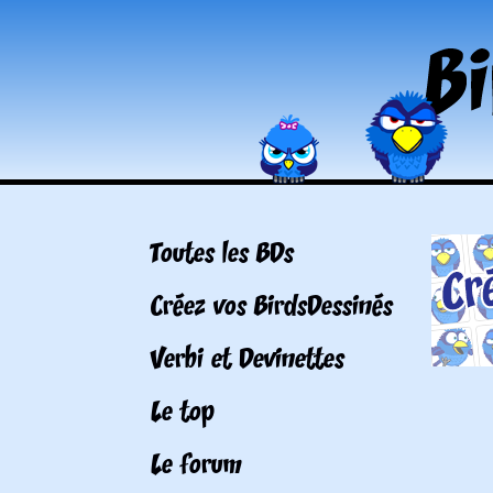
Toutes les BDs
Créez vos BirdsDessinés
Verbi et Devinettes
Le top
Le forum