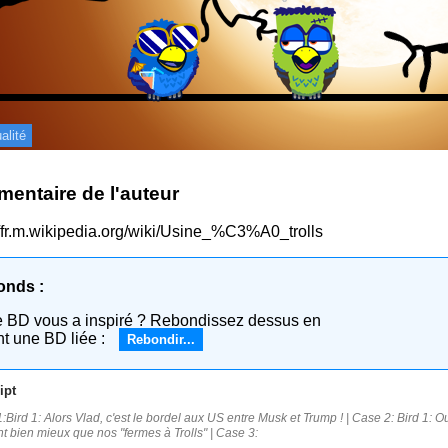
alité
entaire de l'auteur
//fr.m.wikipedia.org/wiki/Usine_%C3%A0_trolls
onds :
e BD vous a inspiré ? Rebondissez dessus en
nt une BD liée :
Rebondir...
ipt
:Bird 1: Alors Vlad, c'est le bordel aux US entre Musk et Trump ! | Case 2: Bird 1:
ont bien mieux que nos "fermes à Trolls" | Case 3: