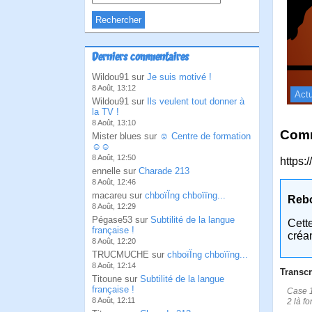
Derniers commentaires
Wildou91 sur
Je suis motivé !
8 Août, 13:12
Actu
Wildou91 sur
Ils veulent tout donner à
la TV !
8 Août, 13:10
Comm
Mister blues sur
☺ Centre de formation
☺☺
8 Août, 12:50
https:
ennelle sur
Charade 213
8 Août, 12:46
macareu sur
chboïÏng chboïïng...
Reb
8 Août, 12:29
Pégase53 sur
Subtilité de la langue
Cett
française !
créa
8 Août, 12:20
TRUCMUCHE sur
chboïÏng chboïïng...
8 Août, 12:14
Transcr
Titoune sur
Subtilité de la langue
française !
Case 1
8 Août, 12:11
2 là f