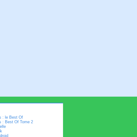
 : le Best Of
s : Best Of Tome 2
elle
k
droid