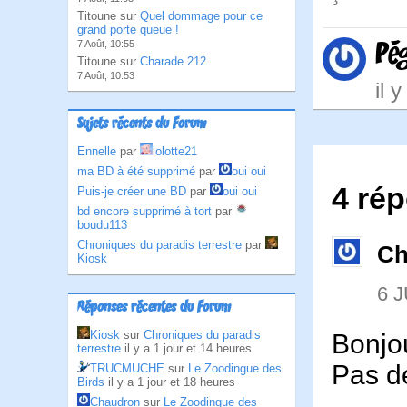
Titoune sur
Quel dommage pour ce
grand porte queue !
Pé
7 Août, 10:55
Titoune sur
Charade 212
7 Août, 10:53
il 
Sujets récents du Forum
Ennelle
par
lolotte21
ma BD à été supprimé
par
oui oui
4 rép
Puis-je créer une BD
par
oui oui
bd encore supprimé à tort
par
boudu113
Chroniques du paradis terrestre
par
Ch
Kiosk
6 J
Réponses récentes du Forum
Kiosk
sur
Chroniques du paradis
Bonjo
terrestre
il y a 1 jour et 14 heures
Pas d
TRUCMUCHE
sur
Le Zoodingue des
Birds
il y a 1 jour et 18 heures
Chaudron
sur
Le Zoodingue des