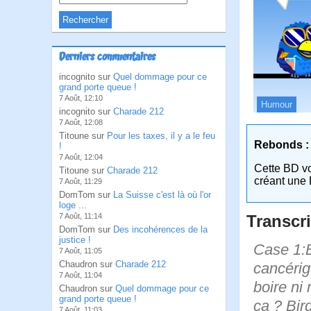
Derniers commentaires
incognito sur
Quel dommage pour ce
grand porte queue !
7 Août, 12:10
Humour
incognito sur
Charade 212
7 Août, 12:08
Titoune sur
Pour les taxes, il y a le feu
Rebonds :
!
7 Août, 12:04
Cette BD v
Titoune sur
Charade 212
créant une 
7 Août, 11:29
DomTom sur
La Suisse c'est là où l'or
loge ...
Transcri
7 Août, 11:14
DomTom sur
Des incohérences de la
justice !
Case 1:B
7 Août, 11:05
Chaudron sur
Charade 212
cancérig
7 Août, 11:04
boire ni
Chaudron sur
Quel dommage pour ce
grand porte queue !
ça ? Bird
7 Août, 11:03