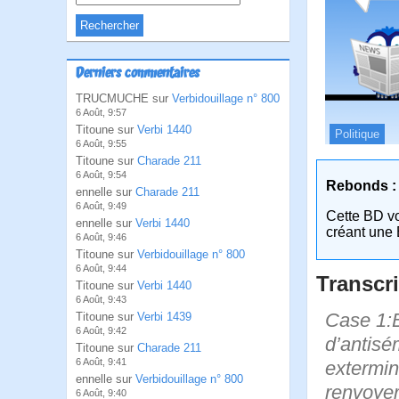
Derniers commentaires
TRUCMUCHE sur
Verbidouillage n° 800
6 Août, 9:57
Titoune sur
Verbi 1440
Politique
6 Août, 9:55
Titoune sur
Charade 211
6 Août, 9:54
Rebonds :
ennelle sur
Charade 211
6 Août, 9:49
Cette BD v
ennelle sur
Verbi 1440
créant une 
6 Août, 9:46
Titoune sur
Verbidouillage n° 800
6 Août, 9:44
Transcri
Titoune sur
Verbi 1440
6 Août, 9:43
Case 1:B
Titoune sur
Verbi 1439
6 Août, 9:42
d’antisém
Titoune sur
Charade 211
6 Août, 9:41
extermine
ennelle sur
Verbidouillage n° 800
renvoyer
6 Août, 9:40