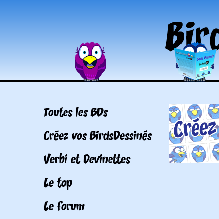
Toutes les BDs
Créez vos BirdsDessinés
Verbi et Devinettes
Le top
Le forum