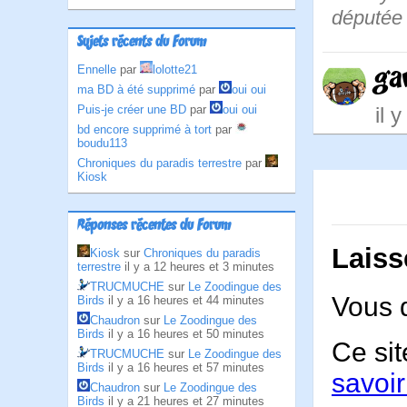
députée 
Sujets récents du Forum
ga
Ennelle
par
lolotte21
ma BD à été supprimé
par
oui oui
il 
Puis-je créer une BD
par
oui oui
bd encore supprimé à tort
par
boudu113
Chroniques du paradis terrestre
par
Kiosk
Réponses récentes du Forum
Laiss
Kiosk
sur
Chroniques du paradis
terrestre
il y a 12 heures et 3 minutes
TRUCMUCHE
sur
Le Zoodingue des
Vous 
Birds
il y a 16 heures et 44 minutes
Chaudron
sur
Le Zoodingue des
Birds
il y a 16 heures et 50 minutes
Ce sit
TRUCMUCHE
sur
Le Zoodingue des
Birds
il y a 16 heures et 57 minutes
savoir
Chaudron
sur
Le Zoodingue des
Birds
il y a 21 heures et 27 minutes