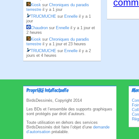
comme
Kiosk
sur
Chroniques du paradis
terrestre
il y a 1 jour
TRUCMUCHE
sur
Ennelle
il y a 1
jour
Chaudron
sur
Ennelle
il y a 1 jour et
2 heures
Kiosk
sur
Chroniques du paradis
terrestre
il y a 1 jour et 23 heures
TRUCMUCHE
sur
Ennelle
il y a 2
jours et 4 heures
Propriété intellectuelle
Men
BirdsDessinés, Copyright 2014
Con
Foi
Les BDs et l’ensemble des supports graphiques
Col
sont protégés par droit d’auteurs.
Cond
Règl
Toute utilisation en dehors des services
BirdsDessinés doit faire l’objet d’une
demande
d’autorisation
préalable.