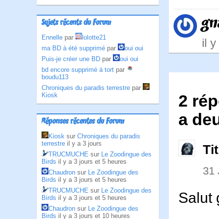
gn
Sujets récents du Forum
Ennelle
par
lolotte21
il 
ma BD à été supprimé
par
oui oui
Puis-je créer une BD
par
oui oui
bd encore supprimé à tort
par
boudu113
Chroniques du paradis terrestre
par
Kiosk
2 rép
a deu
Réponses récentes du Forum
Kiosk
sur
Chroniques du paradis
terrestre
il y a 3 jours
Ti
TRUCMUCHE
sur
Le Zoodingue des
Birds
il y a 3 jours et 5 heures
31 
Chaudron
sur
Le Zoodingue des
Birds
il y a 3 jours et 5 heures
TRUCMUCHE
sur
Le Zoodingue des
Salut 
Birds
il y a 3 jours et 5 heures
Chaudron
sur
Le Zoodingue des
Birds
il y a 3 jours et 10 heures