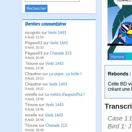
Derniers commentaires
incognito sur
Verbi 1443
8 Août, 21:54
Pégase53 sur
Verbi 1443
8 Août, 20:10
Pégase53 sur
Charade 213
Humour
8 Août, 20:08
Titoune sur
Verbi 1443
8 Août, 19:36
Rebonds :
Chaudron sur
ça pique, ça brûle !
8 Août, 19:23
Cette BD v
Chaudron sur
Verbi 1443
créant une 
8 Août, 19:22
ennelle sur
La météo d'aujourd'hui !
8 Août, 18:48
Transcri
Titoune sur
Verbi 1443
8 Août, 18:46
ennelle sur
Verbi 1443
Case 1:B
8 Août, 18:44
Bird 1: J
Titoune sur
Charade 213
8 Août, 18:38