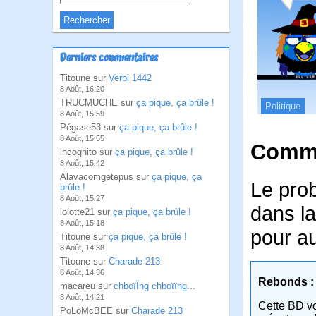
Derniers commentaires
Titoune sur
Verbi 1442
8 Août, 16:20
TRUCMUCHE sur
ça pique, ça brûle !
Politique
8 Août, 15:59
Pégase53 sur
ça pique, ça brûle !
8 Août, 15:55
Comme
incognito sur
ça pique, ça brûle !
8 Août, 15:42
Alavacomgetepus sur
ça pique, ça
Le prob
brûle !
8 Août, 15:27
dans la
lolotte21 sur
ça pique, ça brûle !
8 Août, 15:18
pour au
Titoune sur
ça pique, ça brûle !
8 Août, 14:38
Titoune sur
Charade 213
8 Août, 14:36
Rebonds :
macareu sur
chboïÏng chboïïng...
8 Août, 14:21
Cette BD v
PoLoMcBEE sur
Charade 213