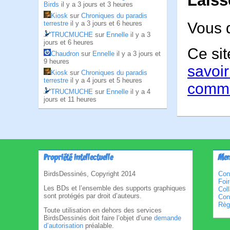
Laiss
Birds
il y a 3 jours et 3 heures
Kiosk
sur
Chroniques du paradis
Vous 
terrestre
il y a 3 jours et 6 heures
TRUCMUCHE
sur
Ennelle
il y a 3
jours et 6 heures
Ce sit
Chaudron
sur
Ennelle
il y a 3 jours et
9 heures
savoir
Kiosk
sur
Chroniques du paradis
terrestre
il y a 4 jours et 5 heures
comme
TRUCMUCHE
sur
Ennelle
il y a 4
jours et 11 heures
Propriété intellectuelle
Men
BirdsDessinés, Copyright 2014
Con
Foi
Les BDs et l’ensemble des supports graphiques
Col
sont protégés par droit d’auteurs.
Cond
Règl
Toute utilisation en dehors des services
BirdsDessinés doit faire l’objet d’une
demande
d’autorisation
préalable.