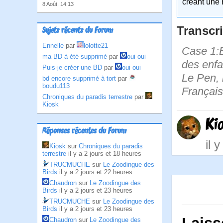
créant une 
8 Août, 14:13
Transcri
Sujets récents du Forum
Ennelle
par
lolotte21
Case 1:B
ma BD à été supprimé
par
oui oui
des enfa
Puis-je créer une BD
par
oui oui
Le Pen, m
bd encore supprimé à tort
par
boudu113
Français
Chroniques du paradis terrestre
par
Kiosk
Ki
Réponses récentes du Forum
il 
Kiosk
sur
Chroniques du paradis
terrestre
il y a 2 jours et 18 heures
TRUCMUCHE
sur
Le Zoodingue des
Birds
il y a 2 jours et 22 heures
Chaudron
sur
Le Zoodingue des
Birds
il y a 2 jours et 23 heures
TRUCMUCHE
sur
Le Zoodingue des
Birds
il y a 2 jours et 23 heures
Chaudron
sur
Le Zoodingue des