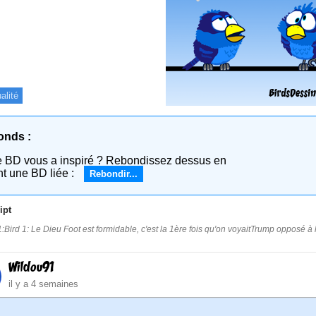
alité
onds :
e BD vous a inspiré ? Rebondissez dessus en
nt une BD liée :
Rebondir...
ipt
:Bird 1: Le Dieu Foot est formidable, c'est la 1ère fois qu'on voyaitTrump opposé à l'
Wildou91
il y a 4 semaines