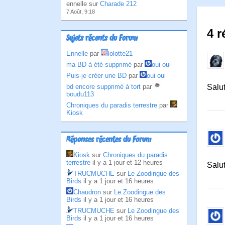
ennelle sur
Charade 212
7 Août, 9:18
4 r
Sujets récents du Forum
Ennelle
par
lolotte21
ma BD à été supprimé
par
oui oui
Puis-je créer une BD
par
oui oui
bd encore supprimé à tort
par
Salu
boudu113
Chroniques du paradis terrestre
par
Kiosk
Réponses récentes du Forum
Kiosk
sur
Chroniques du paradis
terrestre
il y a 1 jour et 12 heures
Salut
TRUCMUCHE
sur
Le Zoodingue des
Birds
il y a 1 jour et 16 heures
Chaudron
sur
Le Zoodingue des
Birds
il y a 1 jour et 16 heures
TRUCMUCHE
sur
Le Zoodingue des
Birds
il y a 1 jour et 16 heures