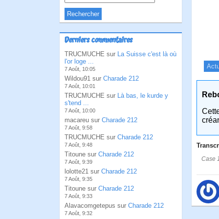
Derniers commentaires
TRUCMUCHE sur
La Suisse c'est là où
l'or loge ...
Actu
7 Août, 10:05
Wildou91 sur
Charade 212
7 Août, 10:01
Reb
TRUCMUCHE sur
Là bas, le kurde y
s'tend ...
Cett
7 Août, 10:00
créa
macareu sur
Charade 212
7 Août, 9:58
TRUCMUCHE sur
Charade 212
Transcr
7 Août, 9:48
Titoune sur
Charade 212
Case 1
7 Août, 9:39
lolotte21 sur
Charade 212
7 Août, 9:35
Titoune sur
Charade 212
7 Août, 9:33
Alavacomgetepus sur
Charade 212
7 Août, 9:32