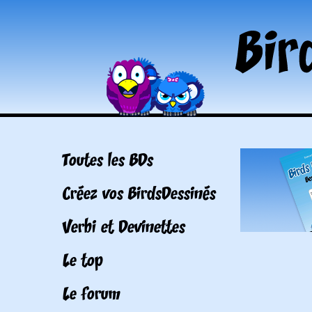
Toutes les BDs
Créez vos BirdsDessinés
Verbi et Devinettes
Le top
Le forum