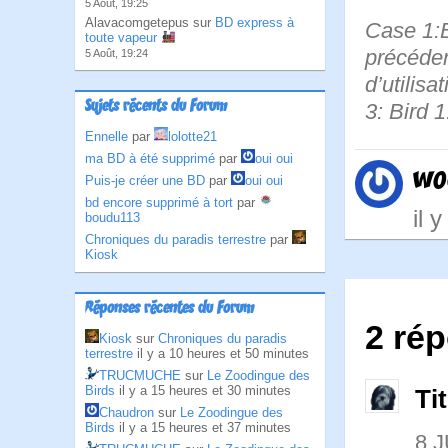
5 Août, 19:25
Alavacomgetepus sur
BD express à
Case 1:B
toute vapeur
précédent
5 Août, 19:24
d’utilis
Sujets récents du Forum
3: Bird 1
Ennelle
par
lolotte21
ma BD à été supprimé
par
oui oui
wo
Puis-je créer une BD
par
oui oui
bd encore supprimé à tort
par
il 
boudu113
Chroniques du paradis terrestre
par
Kiosk
Réponses récentes du Forum
2 ré
Kiosk
sur
Chroniques du paradis
terrestre
il y a 10 heures et 50 minutes
TRUCMUCHE
sur
Le Zoodingue des
Birds
il y a 15 heures et 30 minutes
Ti
Chaudron
sur
Le Zoodingue des
Birds
il y a 15 heures et 37 minutes
8 J