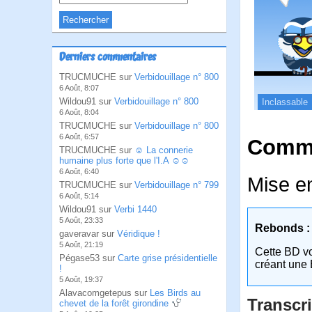
Derniers commentaires
TRUCMUCHE sur
Verbidouillage n° 800
6 Août, 8:07
Wildou91 sur
Verbidouillage n° 800
Inclassable
6 Août, 8:04
TRUCMUCHE sur
Verbidouillage n° 800
6 Août, 6:57
Comme
TRUCMUCHE sur
☺ La connerie
humaine plus forte que l'I.A ☺☺
6 Août, 6:40
Mise e
TRUCMUCHE sur
Verbidouillage n° 799
6 Août, 5:14
Wildou91 sur
Verbi 1440
5 Août, 23:33
Rebonds :
gaveravar sur
Véridique !
5 Août, 21:19
Cette BD v
Pégase53 sur
Carte grise présidentielle
créant une 
!
5 Août, 19:37
Alavacomgetepus sur
Les Birds au
Transcri
chevet de la forêt girondine