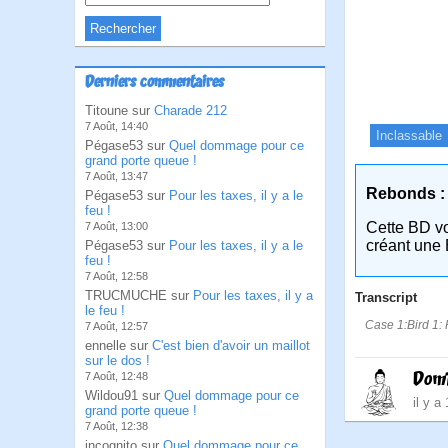
Derniers commentaires
Titoune sur
Charade 212
7 Août, 14:40
Inclassable
Pégase53 sur
Quel dommage pour ce
grand porte queue !
7 Août, 13:47
Rebonds :
Pégase53 sur
Pour les taxes, il y a le
feu !
Cette BD v
7 Août, 13:00
créant une 
Pégase53 sur
Pour les taxes, il y a le
feu !
7 Août, 12:58
TRUCMUCHE sur
Pour les taxes, il y a
Transcript
le feu !
Case 1:Bird 1: 
7 Août, 12:57
ennelle sur
C'est bien d'avoir un maillot
sur le dos !
Dom
7 Août, 12:48
Wildou91 sur
Quel dommage pour ce
il y a
grand porte queue !
7 Août, 12:38
incognito sur
Quel dommage pour ce