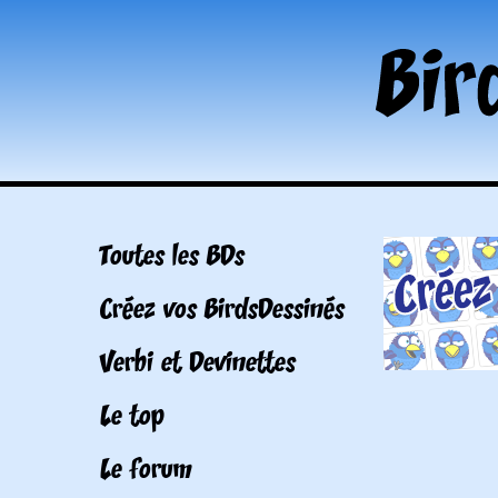
Toutes les BDs
Créez vos BirdsDessinés
Verbi et Devinettes
Le top
Le forum