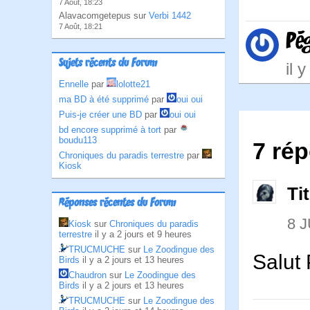
7 Août, 18:23
Alavacomgetepus sur
Verbi 1442
7 Août, 18:21
Pé
Sujets récents du Forum
il 
Ennelle
par
lolotte21
ma BD à été supprimé
par
oui oui
Puis-je créer une BD
par
oui oui
bd encore supprimé à tort
par
boudu113
7 rép
Chroniques du paradis terrestre
par
Kiosk
Ti
Réponses récentes du Forum
8 J
Kiosk
sur
Chroniques du paradis
terrestre
il y a 2 jours et 9 heures
TRUCMUCHE
sur
Le Zoodingue des
Salut
Birds
il y a 2 jours et 13 heures
Chaudron
sur
Le Zoodingue des
Birds
il y a 2 jours et 13 heures
TRUCMUCHE
sur
Le Zoodingue des