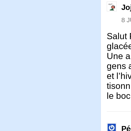
Jo
8 J
Salut 
glac
Une an
gens 
et l’h
tisonn
le boc
Pé