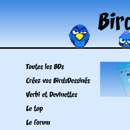
Toutes les BDs
Créez vos BirdsDessinés
Verbi et Devinettes
Le top
Le forum