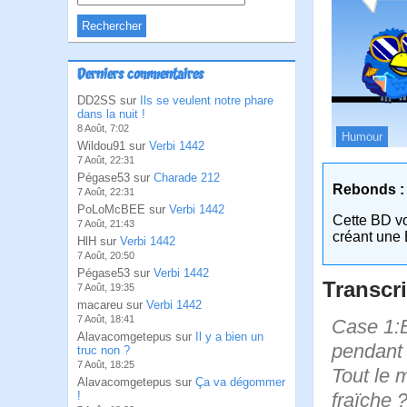
Derniers commentaires
DD2SS sur
Ils se veulent notre phare
dans la nuit !
8 Août, 7:02
Humour
Wildou91 sur
Verbi 1442
7 Août, 22:31
Pégase53 sur
Charade 212
Rebonds :
7 Août, 22:31
PoLoMcBEE sur
Verbi 1442
Cette BD v
7 Août, 21:43
créant une 
HlH sur
Verbi 1442
7 Août, 20:50
Pégase53 sur
Verbi 1442
Transcri
7 Août, 19:35
macareu sur
Verbi 1442
7 Août, 18:41
Case 1:B
Alavacomgetepus sur
Il y a bien un
pendant 
truc non ?
7 Août, 18:25
Tout le 
Alavacomgetepus sur
Ça va dégommer
fraïche 
!