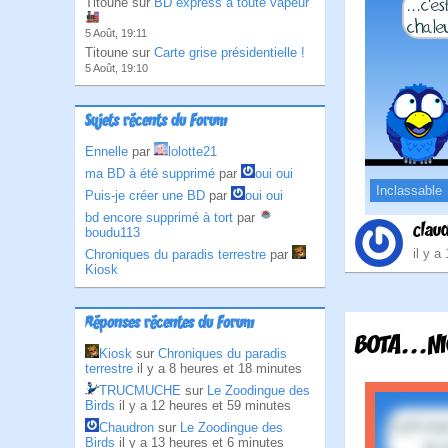
Titoune sur
BD express à toute vapeur
5 Août, 19:11
Titoune sur
Carte grise présidentielle !
5 Août, 19:10
Sujets récents du Forum
Ennelle
par
lolotte21
ma BD à été supprimé
par
oui oui
Inclassable
Puis-je créer une BD
par
oui oui
bd encore supprimé à tort
par
clau
boudu113
il y a
Chroniques du paradis terrestre
par
Kiosk
Réponses récentes du Forum
BOTA...N
Kiosk
sur
Chroniques du paradis
terrestre
il y a 8 heures et 18 minutes
TRUCMUCHE
sur
Le Zoodingue des
Birds
il y a 12 heures et 59 minutes
Chaudron
sur
Le Zoodingue des
Birds
il y a 13 heures et 6 minutes