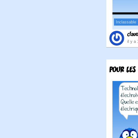
Inclassable
clau
il y a
POUR LES 