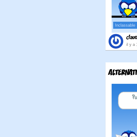
Inclassable
clau
il y a
ALTERNAT