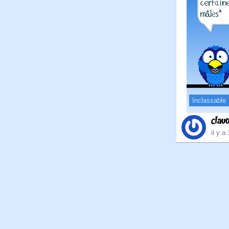
Inclassable
clau
il y a