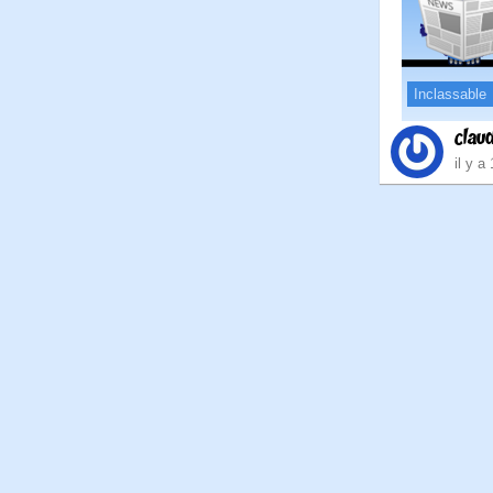
Inclassable
clau
il y a