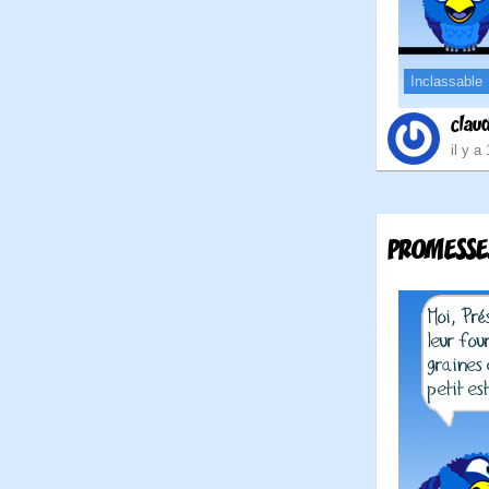
Inclassable
clau
il y a
PROMESSE