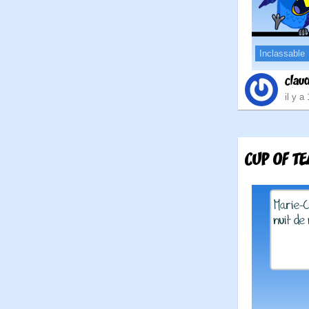
Inclassable
clau
il y a
CUP OF TE