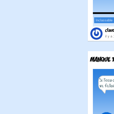
Inclassable
clau
il y a
MANQUE TR