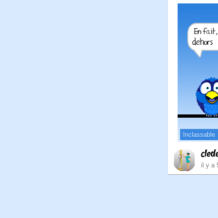
Inclassable
cled
il y a