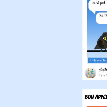
Inclassable
cled
il y a
BON APPÉT