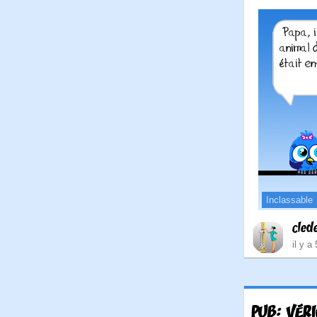
Inclassable
cled
il y a
PUB: VÉRI