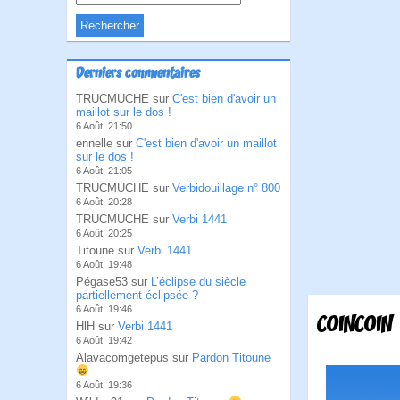
Derniers commentaires
TRUCMUCHE sur
C'est bien d'avoir un
maillot sur le dos !
6 Août, 21:50
ennelle sur
C'est bien d'avoir un maillot
sur le dos !
6 Août, 21:05
TRUCMUCHE sur
Verbidouillage n° 800
6 Août, 20:28
TRUCMUCHE sur
Verbi 1441
6 Août, 20:25
Titoune sur
Verbi 1441
6 Août, 19:48
Pégase53 sur
L’éclipse du siècle
partiellement éclipsée ?
6 Août, 19:46
COINCOIN
HlH sur
Verbi 1441
6 Août, 19:42
Alavacomgetepus sur
Pardon Titoune
6 Août, 19:36