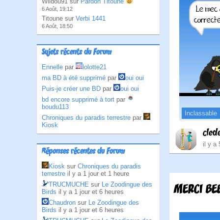
Wildou91 sur
Pardon Titoune
6 Août, 19:12
Titoune sur
Verbi 1441
6 Août, 18:50
Sujets récents du Forum
Ennelle
par
lolotte21
ma BD à été supprimé
par
oui oui
Puis-je créer une BD
par
oui oui
bd encore supprimé à tort
par
boudu113
Inclassable
Chroniques du paradis terrestre
par
Kiosk
cled
il y a
Réponses récentes du Forum
Kiosk
sur
Chroniques du paradis
terrestre
il y a 1 jour et 1 heure
TRUCMUCHE
sur
Le Zoodingue des
MERCI BE
Birds
il y a 1 jour et 6 heures
Chaudron
sur
Le Zoodingue des
Birds
il y a 1 jour et 6 heures