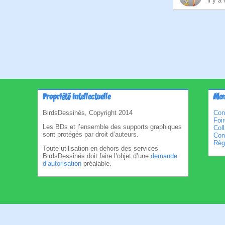
il y a
Pagina
des
publica
Propriété intellectuelle
Men
BirdsDessinés, Copyright 2014
Con
Foi
Les BDs et l’ensemble des supports graphiques
Col
sont protégés par droit d’auteurs.
Cond
Règl
Toute utilisation en dehors des services
BirdsDessinés doit faire l’objet d’une
demande
d’autorisation
préalable.