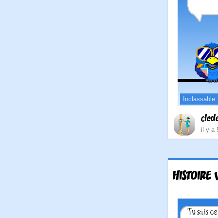
Inclassable
cled
il y a
HISTOIRE 