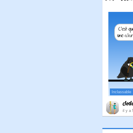
Inclassable
cled
il y a