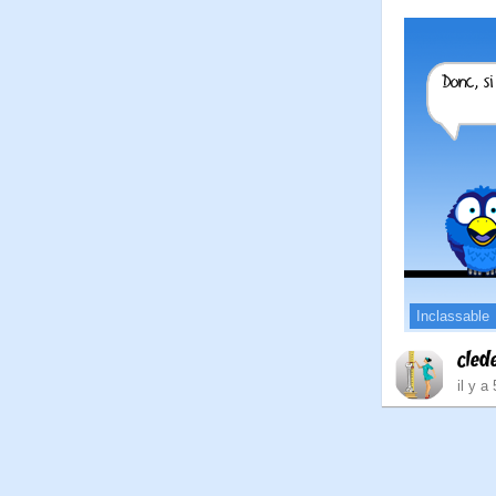
Inclassable
cled
il y a