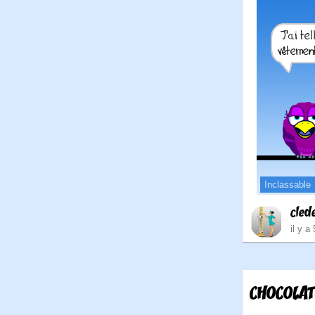
Inclassable
cled
il y a
CHOCOLAT