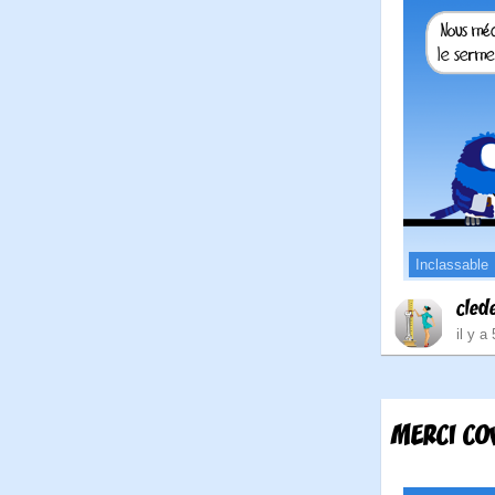
Inclassable
cled
il y a
MERCI COV