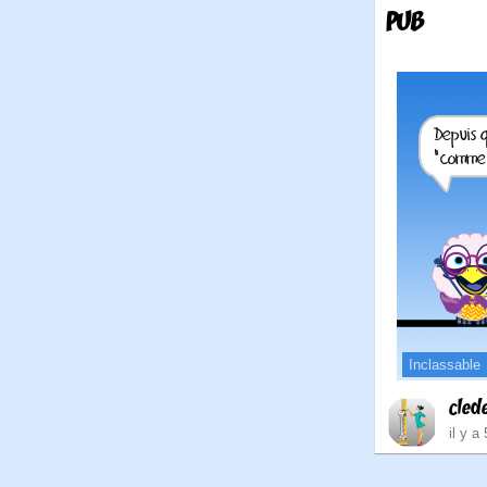
PUB
Inclassable
cled
il y a