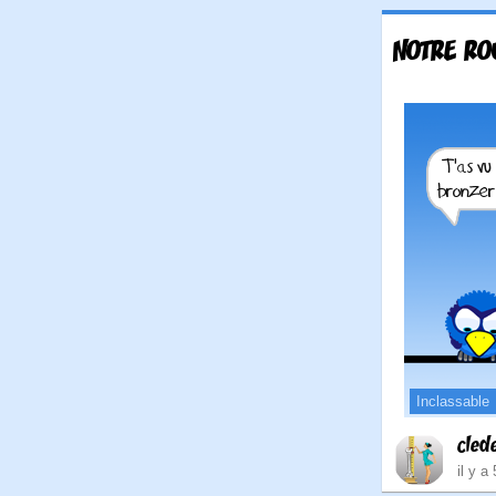
NOTRE RO
Inclassable
cled
il y a