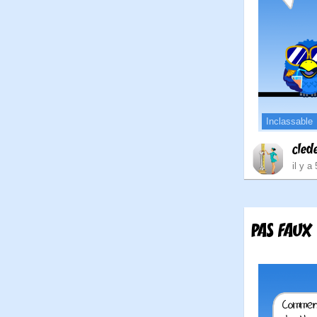
Inclassable
cled
il y a
PAS FAUX