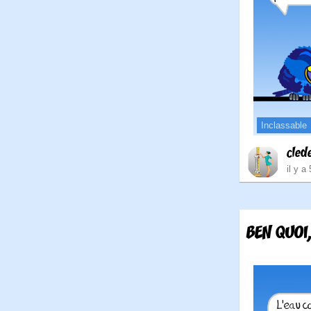
Inclassable
cled
il y a
BEN QUOI,