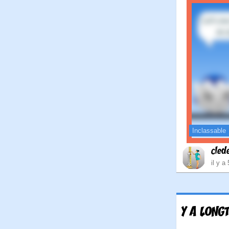
Inclassable
cled
il y a
Y A LONG