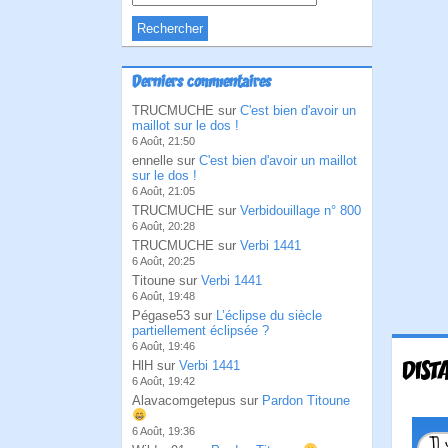
Derniers commentaires
TRUCMUCHE sur
C'est bien d'avoir un
maillot sur le dos !
6 Août, 21:50
ennelle sur
C'est bien d'avoir un maillot
sur le dos !
6 Août, 21:05
TRUCMUCHE sur
Verbidouillage n° 800
6 Août, 20:28
TRUCMUCHE sur
Verbi 1441
6 Août, 20:25
Titoune sur
Verbi 1441
6 Août, 19:48
Pégase53 sur
L’éclipse du siècle
partiellement éclipsée ?
6 Août, 19:46
DIST
HlH sur
Verbi 1441
6 Août, 19:42
Alavacomgetepus sur
Pardon Titoune
6 Août, 19:36