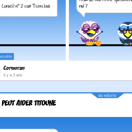
assable
Cormoran
il y a 3 ans
BD INÉDITE
A PEUT AIDER TITOUNE