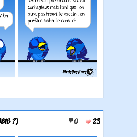
BIB ?)
0
23