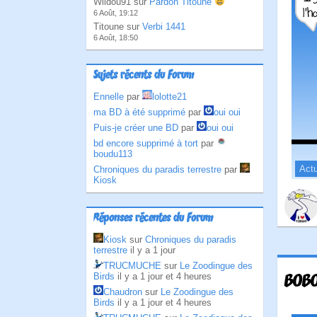
Wildou91 sur
Pardon Titoune
6 Août, 19:12
Titoune sur
Verbi 1441
6 Août, 18:50
Sujets récents du Forum
Ennelle
par
lolotte21
ma BD à été supprimé
par
oui oui
Puis-je créer une BD
par
oui oui
bd encore supprimé à tort
par
boudu113
Actu
Chroniques du paradis terrestre
par
Kiosk
Réponses récentes du Forum
Kiosk
sur
Chroniques du paradis
terrestre
il y a 1 jour
TRUCMUCHE
sur
Le Zoodingue des
Birds
il y a 1 jour et 4 heures
BOBO
Chaudron
sur
Le Zoodingue des
Birds
il y a 1 jour et 4 heures