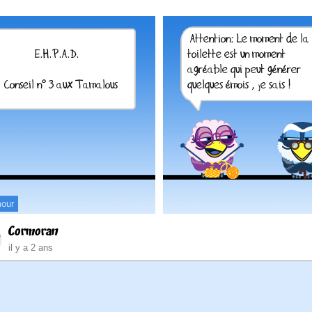
our
Cormoran
il y a 2 ans