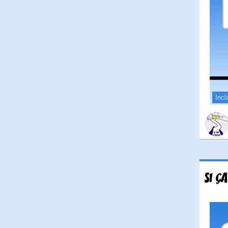
Incl
SI Ç