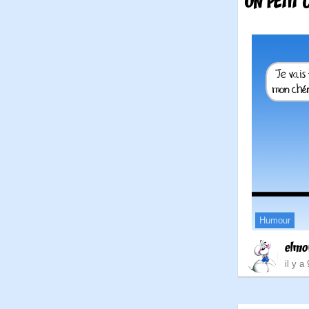
UN PETIT 
Humour
elmo
il y a