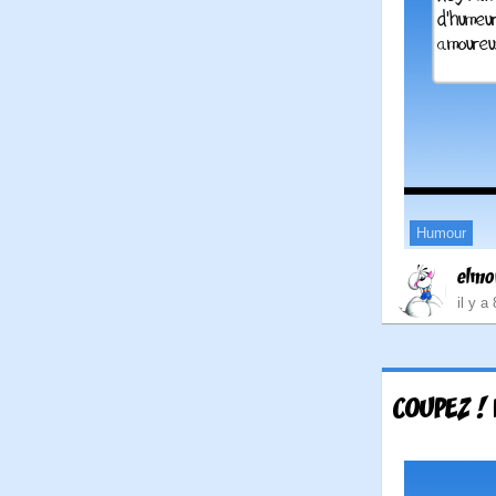
Humour
elmo
il y a
COUPEZ ! 