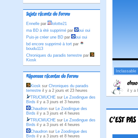
Sujets récents du Forum
Ennelle
par
lolotte21
ma BD à été supprimé
par
oui oui
Puis-je créer une BD
par
oui oui
bd encore supprimé à tort
par
boudu113
Chroniques du paradis terrestre
par
Kiosk
Inclassable
Réponses récentes du Forum
elmo
Kiosk
sur
Chroniques du paradis
terrestre
il y a 2 jours et 23 heures
il y a
TRUCMUCHE
sur
Le Zoodingue des
Birds
il y a 3 jours et 3 heures
Chaudron
sur
Le Zoodingue des
Birds
il y a 3 jours et 4 heures
C'EST PA
TRUCMUCHE
sur
Le Zoodingue des
Birds
il y a 3 jours et 4 heures
Chaudron
sur
Le Zoodingue des
Birds
il y a 3 jours et 8 heures