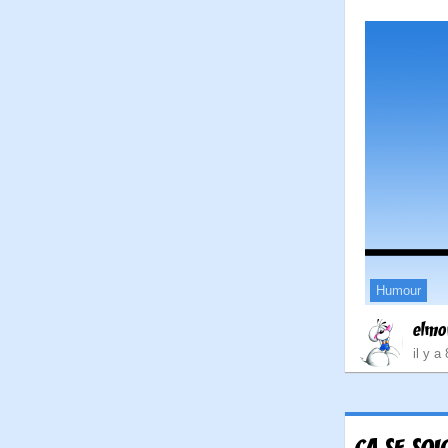
Humour
elmo
il y a