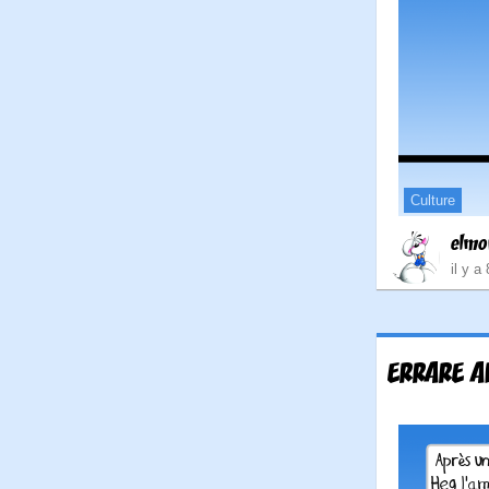
Culture
elmo
il y a
ERRARE A