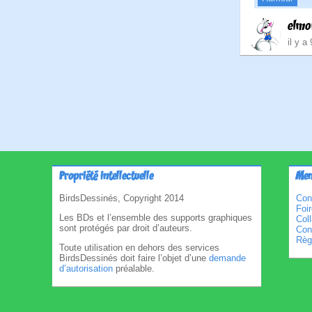
elmo
il y a
Pagina
des
publica
Propriété intellectuelle
Men
BirdsDessinés, Copyright 2014
Con
Foi
Les BDs et l’ensemble des supports graphiques
Col
sont protégés par droit d’auteurs.
Cond
Règl
Toute utilisation en dehors des services
BirdsDessinés doit faire l’objet d’une
demande
d’autorisation
préalable.