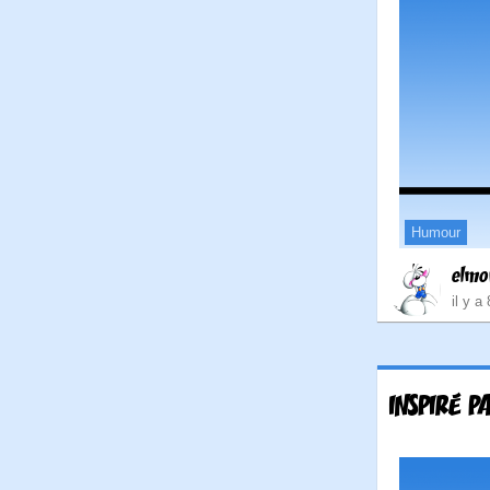
Humour
elmo
il y a
INSPIRÉ 