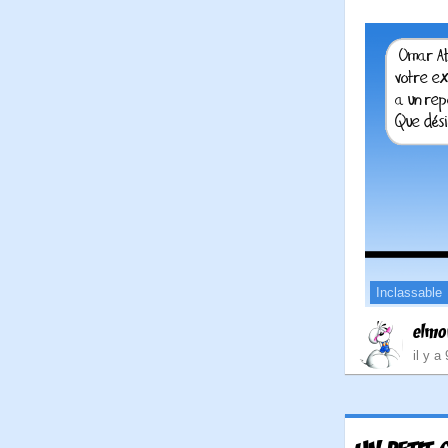
Inclassable
elmo
il y a