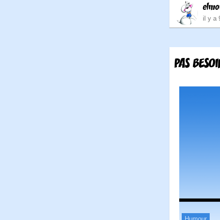
elmo
il y a
PAS BESOI
Humour