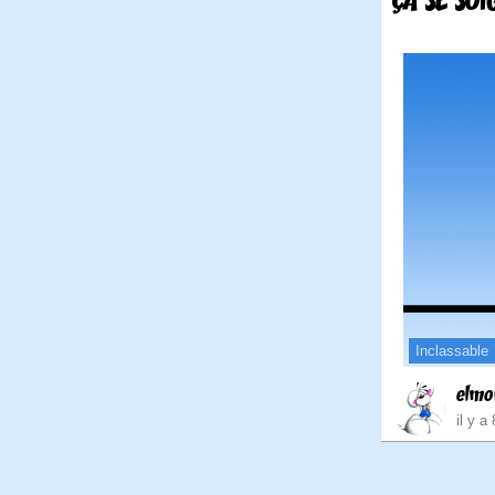
ÇA SE SOI
Inclassable
elmo
il y a