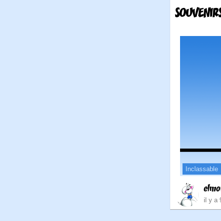
SOUVENIRS
Inclassable
elmo
il y a