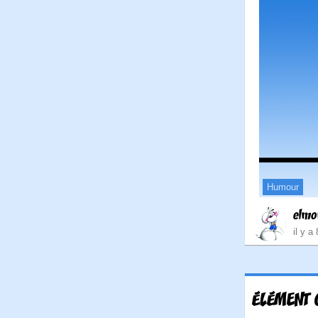
Humour
elmo
il y a
ÉLÉMENT 