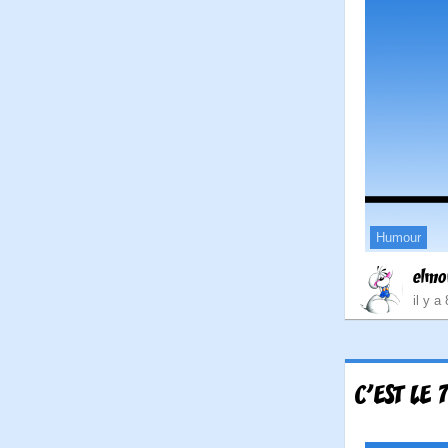
Humour
elmo
il y a
C'EST LE 