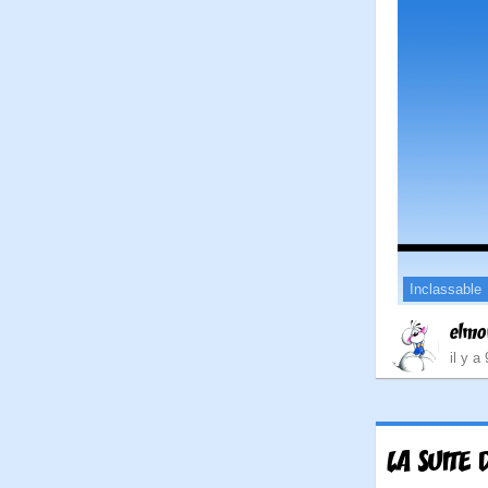
Inclassable
elmo
il y a
LA SUITE 