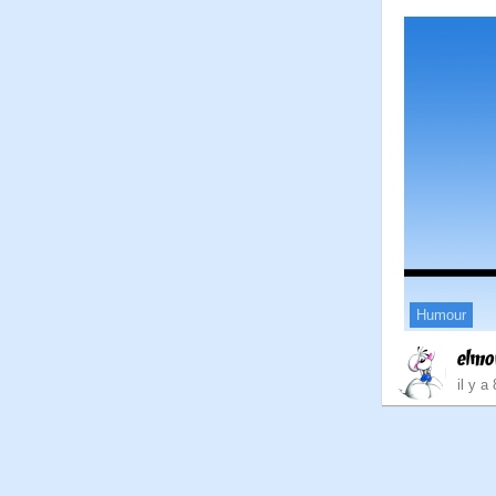
Humour
elmo
il y a