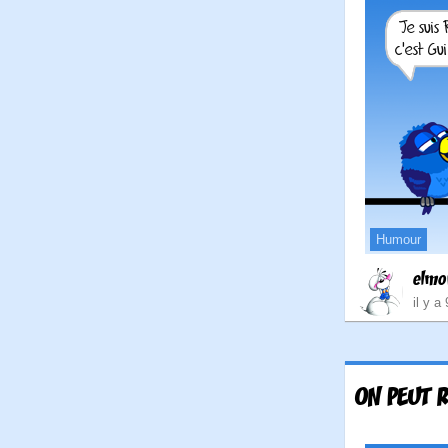
Humour
elmo
il y a
ON PEUT R