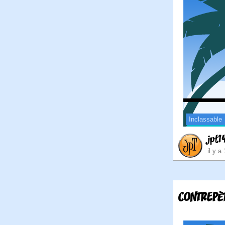
Inclassable
jpt1
il y a
CONTREPÈ