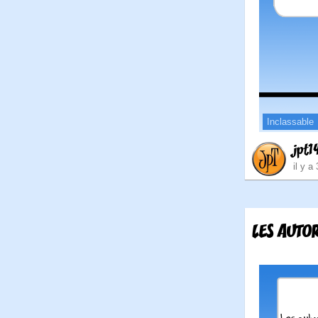
Inclassable
jpt1
il y a
LES AUTOR