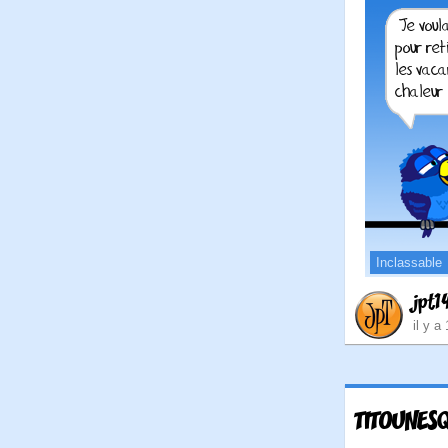
Inclassable
jpt1
il y a
TITOUNES