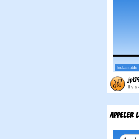
Inclassable
jpt1
il y a
APPELER L