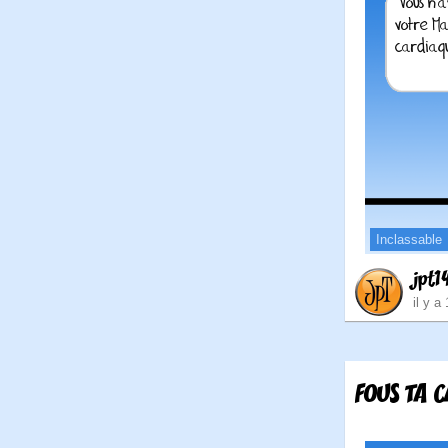
Inclassable
jpt1
il y a
FOUS TA 