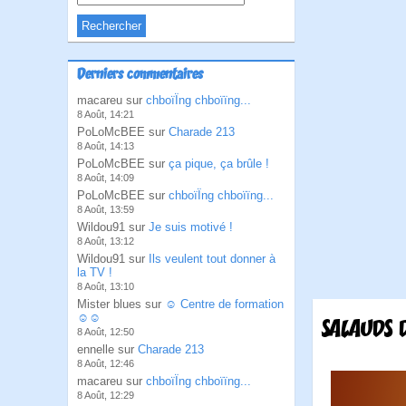
Derniers commentaires
macareu sur
chboïÏng chboïïng...
8 Août, 14:21
PoLoMcBEE sur
Charade 213
8 Août, 14:13
PoLoMcBEE sur
ça pique, ça brûle !
8 Août, 14:09
PoLoMcBEE sur
chboïÏng chboïïng...
8 Août, 13:59
Wildou91 sur
Je suis motivé !
8 Août, 13:12
Wildou91 sur
Ils veulent tout donner à
la TV !
8 Août, 13:10
Mister blues sur
☺ Centre de formation
☺☺
SALAUDS 
8 Août, 12:50
ennelle sur
Charade 213
8 Août, 12:46
macareu sur
chboïÏng chboïïng...
8 Août, 12:29