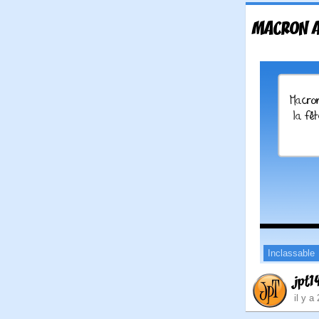
MACRON A
Inclassable
jpt1
il y a