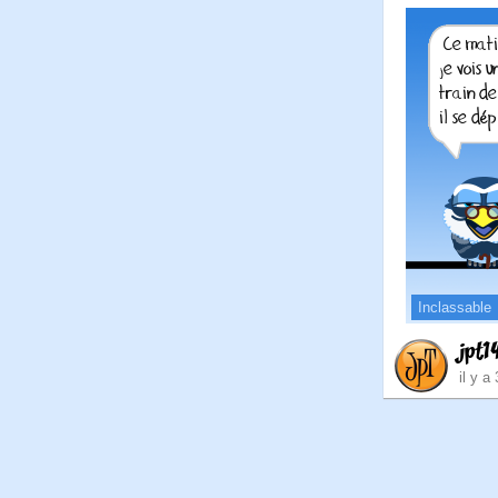
Inclassable
jpt1
il y a