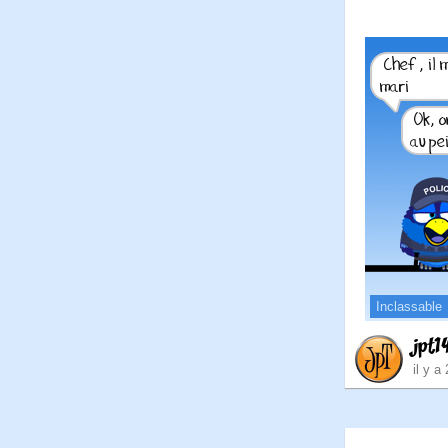
Inclassable
jpt1
il y a