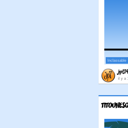
Inclassable
jpt1
il y a
TITOUNES