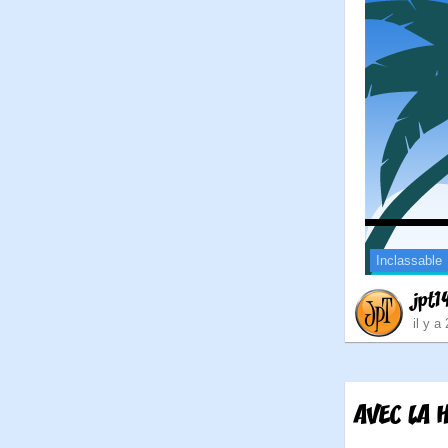
Inclassable
jpt1
il y a
AVEC LA 