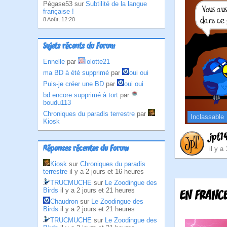
Pégase53 sur
Subtilité de la langue
française !
8 Août, 12:20
Sujets récents du Forum
Ennelle
par
lolotte21
ma BD à été supprimé
par
oui oui
Puis-je créer une BD
par
oui oui
bd encore supprimé à tort
par
boudu113
Chroniques du paradis terrestre
par
Inclassable
Kiosk
jpt1
Réponses récentes du Forum
il y a
Kiosk
sur
Chroniques du paradis
terrestre
il y a 2 jours et 16 heures
TRUCMUCHE
sur
Le Zoodingue des
Birds
il y a 2 jours et 21 heures
EN FRANCE
Chaudron
sur
Le Zoodingue des
Birds
il y a 2 jours et 21 heures
TRUCMUCHE
sur
Le Zoodingue des