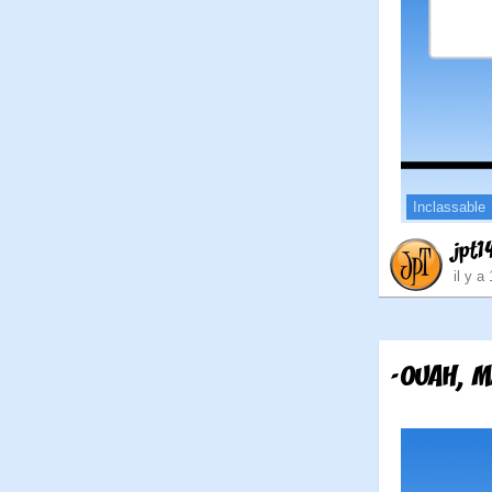
Inclassable
jpt1
il y a
-OUAH, M