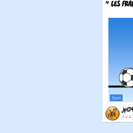
" LES FRA
Sport
jpt1
il y a