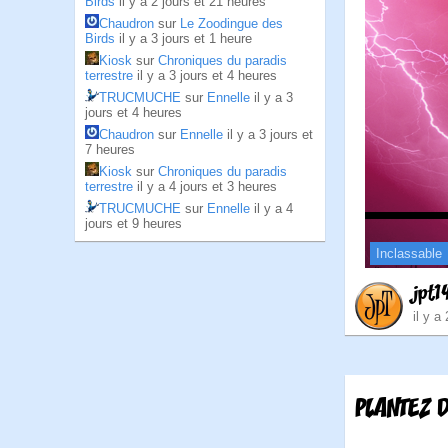
Birds
il y a 2 jours et 21 heures
Chaudron
sur
Le Zoodingue des
Birds
il y a 3 jours et 1 heure
Kiosk
sur
Chroniques du paradis
terrestre
il y a 3 jours et 4 heures
TRUCMUCHE
sur
Ennelle
il y a 3
jours et 4 heures
Chaudron
sur
Ennelle
il y a 3 jours et
7 heures
Kiosk
sur
Chroniques du paradis
terrestre
il y a 4 jours et 3 heures
TRUCMUCHE
sur
Ennelle
il y a 4
jours et 9 heures
Inclassable
jpt1
il y a
PLANTEZ D