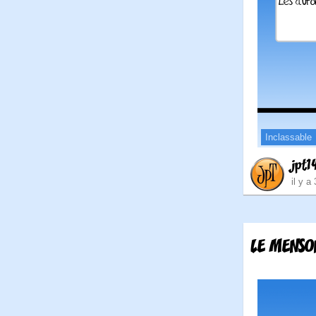
Inclassable
jpt1
il y a
LE MENSO