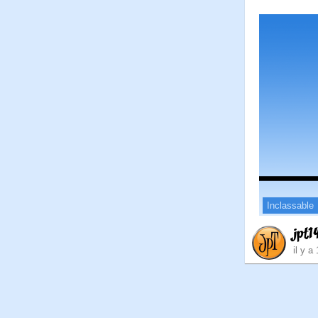
Inclassable
jpt1
il y a