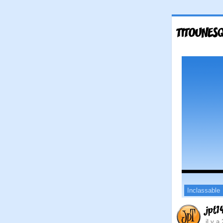
TITOUNES
Inclassable
jpt1
il y a