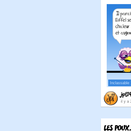
Inclassable
jpt1
il y a
LES POUX.