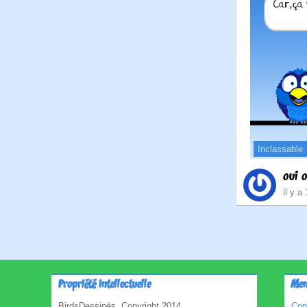
Inclassable
oui o
il y a
Propriété intellectuelle
Men
BirdsDessinés, Copyright 2014
Con