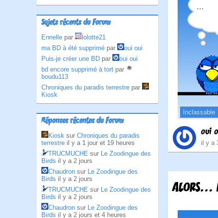
Sujets récents du Forum
Ennelle
par
lolotte21
ma BD à été supprimé
par
oui oui
Puis-je créer une BD
par
oui oui
bd encore supprimé à tort
par
boudu113
Chroniques du paradis terrestre
par
Kiosk
Inclassable
Réponses récentes du Forum
oui o
Kiosk
sur
Chroniques du paradis
terrestre
il y a 1 jour et 19 heures
il y a
TRUCMUCHE
sur
Le Zoodingue des
Birds
il y a 2 jours
Chaudron
sur
Le Zoodingue des
Birds
il y a 2 jours
ALORS... 
TRUCMUCHE
sur
Le Zoodingue des
Birds
il y a 2 jours
Chaudron
sur
Le Zoodingue des
Birds
il y a 2 jours et 4 heures