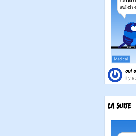
Médical
oui o
il y a
LA SUITE