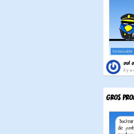
Inclassable
oui o
il y a
GROS PRO