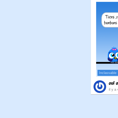
Inclassable
oui o
il y a