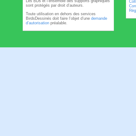
Les BDs et l’ensemble des supports graphiques
Col
sont protégés par droit d’auteurs.
Cond
Règl
Toute utilisation en dehors des services
BirdsDessinés doit faire l’objet d’une
demande
d’autorisation
préalable.