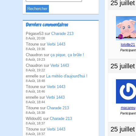
25 juille
Derniers commentaires
Pégase53 sur
Charade 213
8 Août, 20:08
Titoune sur
Verbi 1443
lolotte21
8 Août, 19:36
Participant
Chaudron sur
ça pique, ça brûle !
8 Août, 19:23
25 juille
Chaudron sur
Verbi 1443
8 Août, 19:22
ennelle sur
La météo d'aujourd'hui !
8 Août, 18:48
Titoune sur
Verbi 1443
8 Août, 18:46
ennelle sur
Verbi 1443
8 Août, 18:44
Titoune sur
Charade 213
macareu
8 Août, 18:38
Participant
Wildou91 sur
Charade 213
8 Août, 18:37
25 juille
Titoune sur
Verbi 1443
8 Août, 18:37