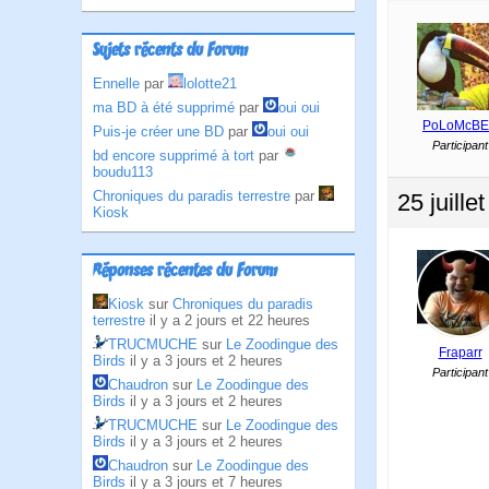
Sujets récents du Forum
Ennelle
par
lolotte21
ma BD à été supprimé
par
oui oui
PoLoMcB
Puis-je créer une BD
par
oui oui
Participant
bd encore supprimé à tort
par
boudu113
Chroniques du paradis terrestre
par
25 juill
Kiosk
Réponses récentes du Forum
Kiosk
sur
Chroniques du paradis
terrestre
il y a 2 jours et 22 heures
TRUCMUCHE
sur
Le Zoodingue des
Fraparr
Birds
il y a 3 jours et 2 heures
Participant
Chaudron
sur
Le Zoodingue des
Birds
il y a 3 jours et 2 heures
TRUCMUCHE
sur
Le Zoodingue des
Birds
il y a 3 jours et 2 heures
Chaudron
sur
Le Zoodingue des
Birds
il y a 3 jours et 7 heures