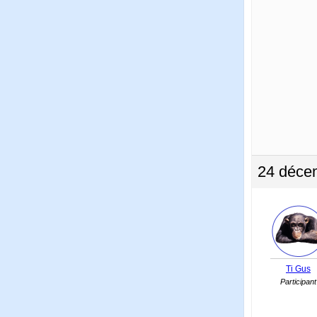
24 déce
Ti Gus
Participant