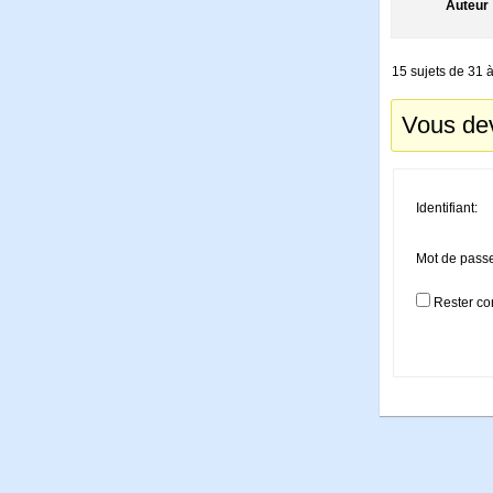
Auteur
15 sujets de 31 à
Vous dev
Identifiant:
Mot de pass
Rester co