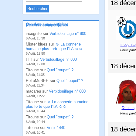
18 déce
Derniers commentaires
incognito sur
Verbidouillage n° 800
6 Août, 13:30
Mister blues sur
☺ La connerie
incognito
humaine plus forte que l'I.A ☺☺
Participant
6 Août, 12:50
HlH sur
Verbidouillage n° 800
6 Août, 12:00
18 déce
Titoune sur
Quel "toupet" ?
6 Août, 11:35
PoLoMcBEE sur
Quel "toupet" ?
6 Août, 11:34
macareu sur
Verbidouillage n° 800
6 Août, 11:22
Titoune sur
☺ La connerie humaine
plus forte que l'I.A ☺☺
Delirius
6 Août, 10:44
Participant
Titoune sur
Quel "toupet" ?
6 Août, 10:44
Titoune sur
Verbi 1440
18 déce
6 Août, 10:41