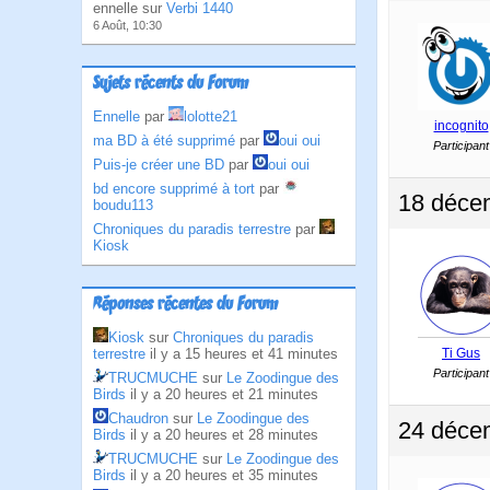
ennelle sur
Verbi 1440
6 Août, 10:30
Sujets récents du Forum
Ennelle
par
lolotte21
incognito
ma BD à été supprimé
par
oui oui
Participant
Puis-je créer une BD
par
oui oui
bd encore supprimé à tort
par
18 déce
boudu113
Chroniques du paradis terrestre
par
Kiosk
Réponses récentes du Forum
Kiosk
sur
Chroniques du paradis
terrestre
il y a 15 heures et 41 minutes
Ti Gus
Participant
TRUCMUCHE
sur
Le Zoodingue des
Birds
il y a 20 heures et 21 minutes
Chaudron
sur
Le Zoodingue des
24 déce
Birds
il y a 20 heures et 28 minutes
TRUCMUCHE
sur
Le Zoodingue des
Birds
il y a 20 heures et 35 minutes