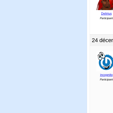
Delirius
Participant
24 décem
incognito
Participant