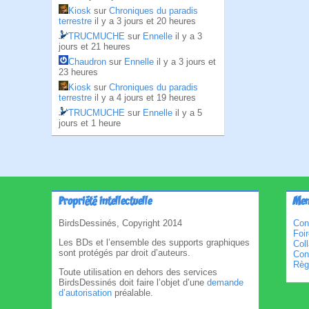
Kiosk
sur
Chroniques du paradis
terrestre
il y a 3 jours et 20 heures
TRUCMUCHE
sur
Ennelle
il y a 3
jours et 21 heures
Chaudron
sur
Ennelle
il y a 3 jours et
23 heures
Kiosk
sur
Chroniques du paradis
terrestre
il y a 4 jours et 19 heures
TRUCMUCHE
sur
Ennelle
il y a 5
jours et 1 heure
Propriété intellectuelle
Men
BirdsDessinés, Copyright 2014
Con
Foi
Les BDs et l’ensemble des supports graphiques
Col
sont protégés par droit d’auteurs.
Cond
Règl
Toute utilisation en dehors des services
BirdsDessinés doit faire l’objet d’une
demande
d’autorisation
préalable.