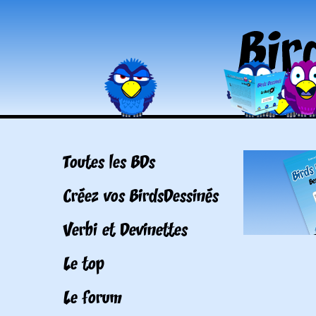
Toutes les BDs
Créez vos BirdsDessinés
Verbi et Devinettes
Le top
Le forum