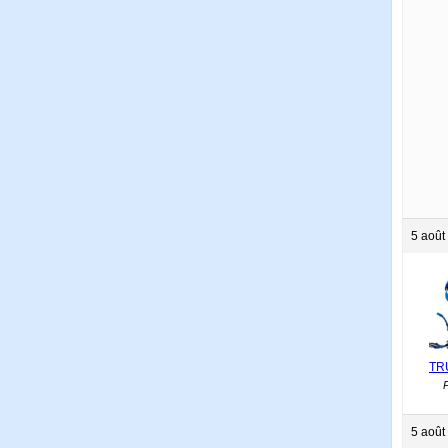
5 août
TR
P
5 août