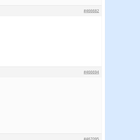
#466682
#466694
#467095