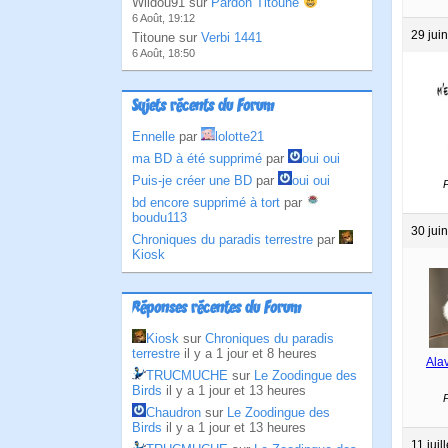
Wildou91 sur
Pardon Titoune
6 Août, 19:12
29 jui
Titoune sur
Verbi 1441
6 Août, 18:50
Sujets récents du Forum
Ennelle
par
lolotte21
ma BD à été supprimé
par
oui oui
Puis-je créer une BD
par
oui oui
P
bd encore supprimé à tort
par
boudu113
30 jui
Chroniques du paradis terrestre
par
Kiosk
Réponses récentes du Forum
Kiosk
sur
Chroniques du paradis
terrestre
il y a 1 jour et 8 heures
Ala
TRUCMUCHE
sur
Le Zoodingue des
Birds
il y a 1 jour et 13 heures
P
Chaudron
sur
Le Zoodingue des
Birds
il y a 1 jour et 13 heures
11 juil