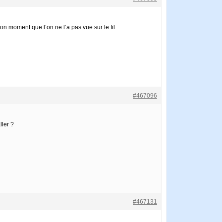
moment que l’on ne l’a pas vue sur le fil.
#467096
ller ?
#467131