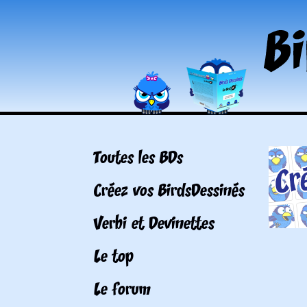
Toutes les BDs
Créez vos BirdsDessinés
Verbi et Devinettes
Le top
Le forum