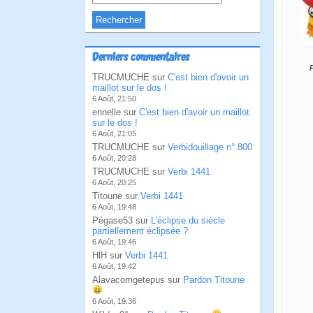
Derniers commentaires
P
TRUCMUCHE sur
C'est bien d'avoir un
maillot sur le dos !
6 Août, 21:50
ennelle sur
C'est bien d'avoir un maillot
sur le dos !
6 Août, 21:05
TRUCMUCHE sur
Verbidouillage n° 800
6 Août, 20:28
TRUCMUCHE sur
Verbi 1441
6 Août, 20:25
Titoune sur
Verbi 1441
6 Août, 19:48
Pégase53 sur
L’éclipse du siècle
partiellement éclipsée ?
6 Août, 19:46
HlH sur
Verbi 1441
6 Août, 19:42
Alavacomgetepus sur
Pardon Titoune
6 Août, 19:36