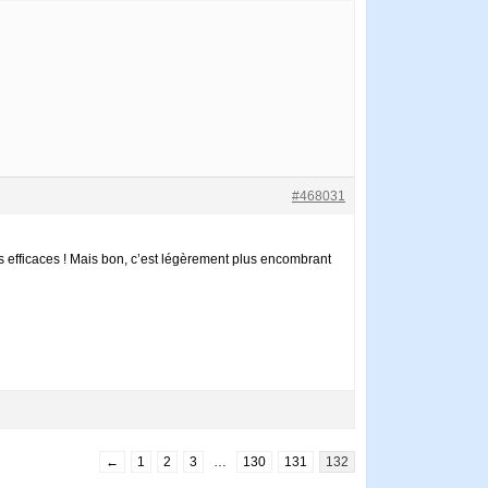
#468031
efficaces ! Mais bon, c’est légèrement plus encombrant
←
1
2
3
…
130
131
132