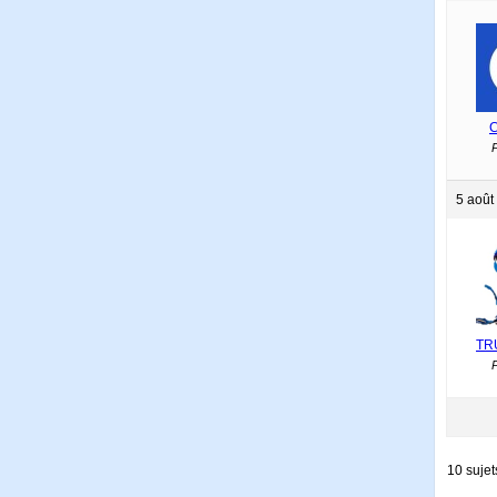
C
P
5 août
TR
P
10 sujet