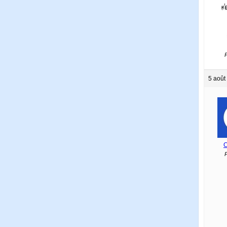
P
5 août
C
P