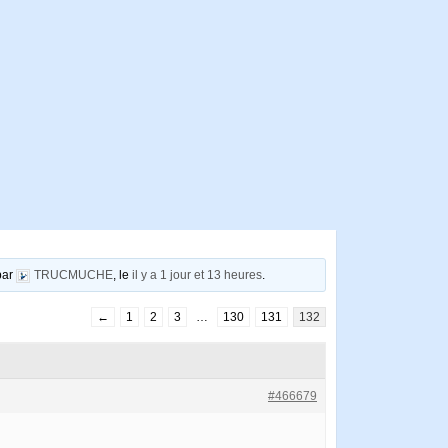
 par
TRUCMUCHE
, le
il y a 1 jour et 13 heures
.
←
1
2
3
…
130
131
132
#466679