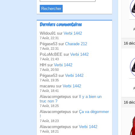
Derniers commentaires
P
Wildou91 sur
Verbi 1442
7 Août, 22:31
16 déc
Pégase53 sur
Charade 212
7 Août, 22:31
PoLoMcBEE sur
Verbi 1442
7 Août, 21:43
HlH sur
Verbi 1442
7 Août, 20:50
Pégase53 sur
Verbi 1442
7 Août, 19:35
macareu sur
Verbi 1442
P
7 Août, 18:41
Alavacomgetepus sur
Il y a bien un
truc non ?
16 déc
7 Août, 18:25
Alavacomgetepus sur
Ça va dégommer
!
7 Août, 18:23
Alavacomgetepus sur
Verbi 1442
7 Août, 18:21