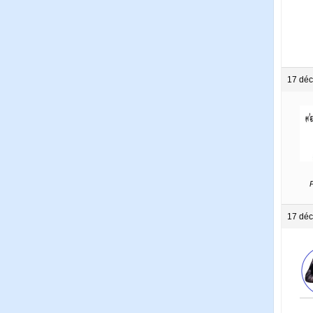
17 déc
P
17 déc