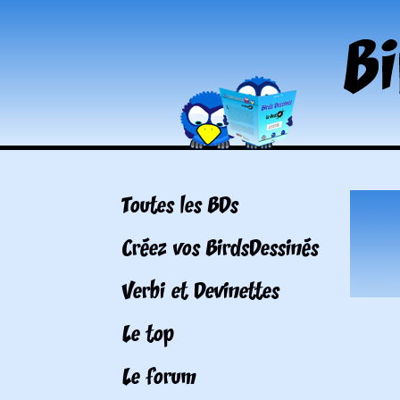
Toutes les BDs
Créez vos BirdsDessinés
Verbi et Devinettes
Le top
Le forum