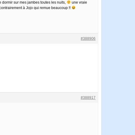
ue dormir sur mes jambes toutes les nuits,
une vraie
s, contrairement à Jojo qui remue beaucoup !!
#388906
#388917