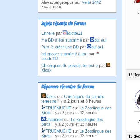
Alavacomgetepus sur
Verbi 1442
7 Août, 18:19
P
Sujets récents du Forum
Ennelle
par
lolotte21
ma BD à été supprimé
par
oui oui
Puis-je créer une BD
par
oui oui
bd encore supprimé à tort
par
boudu113
Chroniques du paradis terrestre
par
Kiosk
16 déc
Réponses récentes du Forum
Kiosk
sur
Chroniques du paradis
terrestre
il y a 2 jours et 8 heures
TRUCMUCHE
sur
Le Zoodingue des
Birds
il y a 2 jours et 12 heures
Chaudron
sur
Le Zoodingue des
P
Birds
il y a 2 jours et 13 heures
TRUCMUCHE
sur
Le Zoodingue des
Birds
il y a 2 jours et 13 heures
16 déc