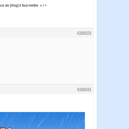
ce de [/img] il faut mettre » / >
#388929
#388944