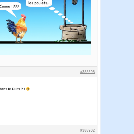
#388898
dans le Puits ? !
#388902