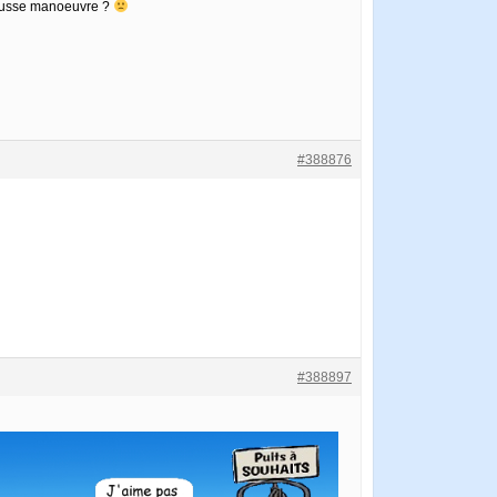
 fausse manoeuvre ?
#388876
#388897