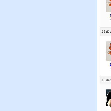
P
16 déc
P
16 déc