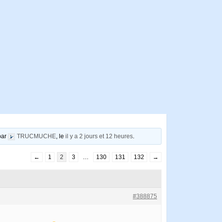
 par
TRUCMUCHE
, le
il y a 2 jours et 12 heures
.
←
1
2
3
…
130
131
132
→
#388875