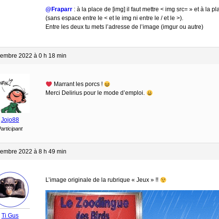
@Fraparr
: à la place de [img] il faut mettre < img src= » et à la pla
(sans espace entre le < et le img ni entre le / et le >).
Entre les deux tu mets l’adresse de l’image (imgur ou autre)
embre 2022 à 0 h 18 min
Marrant les porcs !
Merci Delirius pour le mode d’emploi.
Jojo88
articipant
embre 2022 à 8 h 49 min
L’image originale de la rubrique « Jeux » !!
Ti Gus