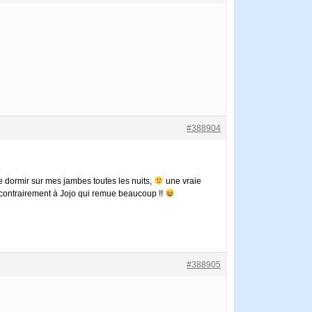
#388904
ue dormir sur mes jambes toutes les nuits,
une vraie
s, contrairement à Jojo qui remue beaucoup !!
#388905