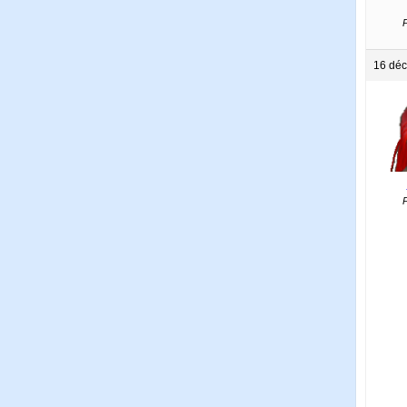
P
16 déc
P