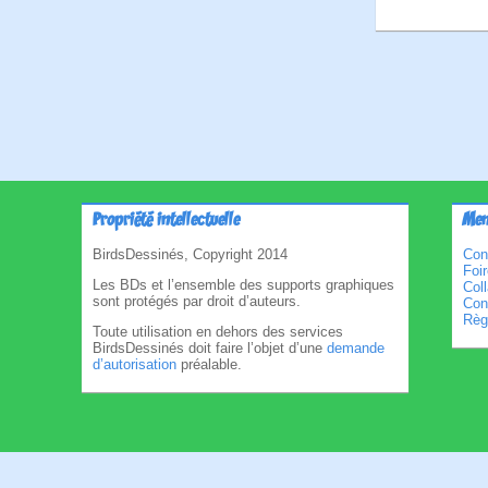
Pagina
des
publica
Propriété intellectuelle
Men
BirdsDessinés, Copyright 2014
Con
Foi
Les BDs et l’ensemble des supports graphiques
Col
sont protégés par droit d’auteurs.
Cond
Règl
Toute utilisation en dehors des services
BirdsDessinés doit faire l’objet d’une
demande
d’autorisation
préalable.