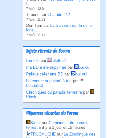
!
7 Août, 12:04
Titoune sur
Charade 212
7 Août, 11:29
DomTom sur
La Suisse c'est là où l'or
loge ...
7 Août, 11:14
Sujets récents du Forum
Ennelle
par
lolotte21
ma BD à été supprimé
par
oui oui
Puis-je créer une BD
par
oui oui
bd encore supprimé à tort
par
boudu113
Chroniques du paradis terrestre
par
Kiosk
Réponses récentes du Forum
Kiosk
sur
Chroniques du paradis
terrestre
il y a 1 jour et 15 heures
TRUCMUCHE
sur
Le Zoodingue des