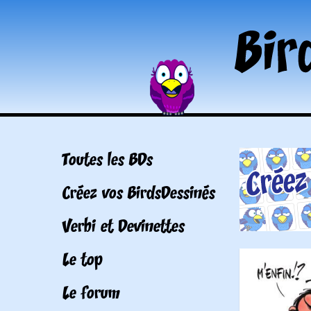
Toutes les BDs
Créez vos BirdsDessinés
Verbi et Devinettes
Le top
Le forum