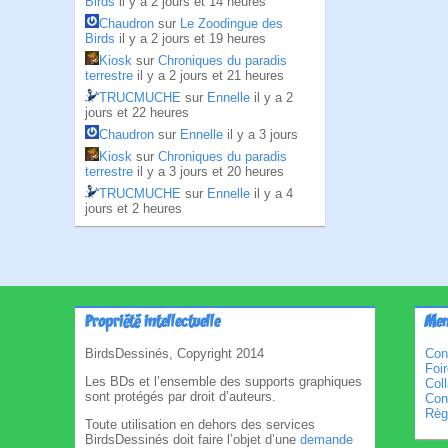
Birds
il y a 2 jours et 14 heures
Chaudron
sur
Le Zoodingue des
Birds
il y a 2 jours et 19 heures
Kiosk
sur
Chroniques du paradis
terrestre
il y a 2 jours et 21 heures
TRUCMUCHE
sur
Ennelle
il y a 2
jours et 22 heures
Chaudron
sur
Ennelle
il y a 3 jours
Kiosk
sur
Chroniques du paradis
terrestre
il y a 3 jours et 20 heures
TRUCMUCHE
sur
Ennelle
il y a 4
jours et 2 heures
Propriété intellectuelle
Men
BirdsDessinés, Copyright 2014
Con
Foi
Les BDs et l’ensemble des supports graphiques
Col
sont protégés par droit d’auteurs.
Cond
Règl
Toute utilisation en dehors des services
BirdsDessinés doit faire l’objet d’une
demande