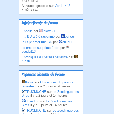
7 Août, 18:23
Alavacomgetepus sur
Verbi 1442
7 Août, 18:21
Sujets récents du Forum
Ennelle
par
lolotte21
ma BD à été supprimé
par
oui oui
Puis-je créer une BD
par
oui oui
bd encore supprimé à tort
par
boudu113
Chroniques du paradis terrestre
par
Kiosk
Réponses récentes du Forum
Kiosk
sur
Chroniques du paradis
terrestre
il y a 2 jours et 9 heures
TRUCMUCHE
sur
Le Zoodingue des
Birds
il y a 2 jours et 14 heures
Chaudron
sur
Le Zoodingue des
Birds
il y a 2 jours et 14 heures
TRUCMUCHE
sur
Le Zoodingue des