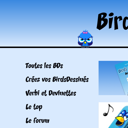
Toutes les BDs
Créez vos BirdsDessinés
Verbi et Devinettes
Le top
Le forum