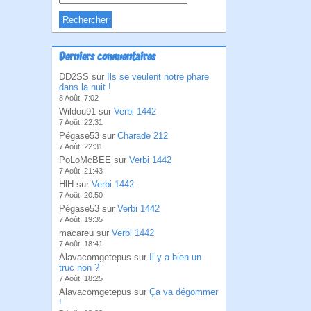
Derniers commentaires
DD2SS sur
Ils se veulent notre phare
dans la nuit !
8 Août, 7:02
Wildou91 sur
Verbi 1442
7 Août, 22:31
Pégase53 sur
Charade 212
7 Août, 22:31
PoLoMcBEE sur
Verbi 1442
7 Août, 21:43
HlH sur
Verbi 1442
7 Août, 20:50
Pégase53 sur
Verbi 1442
7 Août, 19:35
macareu sur
Verbi 1442
7 Août, 18:41
Alavacomgetepus sur
Il y a bien un
truc non ?
7 Août, 18:25
Alavacomgetepus sur
Ça va dégommer
!