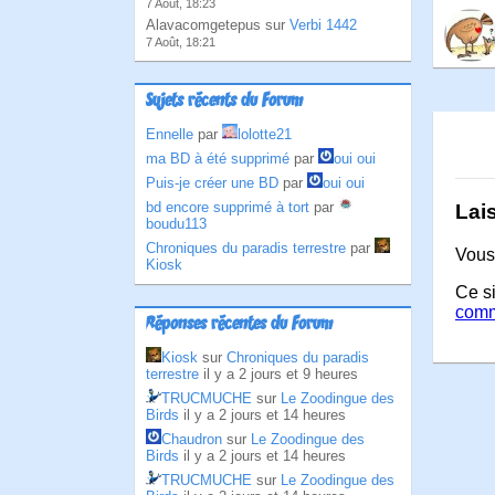
7 Août, 18:23
Alavacomgetepus sur
Verbi 1442
7 Août, 18:21
Sujets récents du Forum
Ennelle
par
lolotte21
ma BD à été supprimé
par
oui oui
Puis-je créer une BD
par
oui oui
bd encore supprimé à tort
par
Lai
boudu113
Chroniques du paradis terrestre
par
Vous
Kiosk
Ce si
comm
Réponses récentes du Forum
Kiosk
sur
Chroniques du paradis
terrestre
il y a 2 jours et 9 heures
TRUCMUCHE
sur
Le Zoodingue des
Birds
il y a 2 jours et 14 heures
Chaudron
sur
Le Zoodingue des
Birds
il y a 2 jours et 14 heures
TRUCMUCHE
sur
Le Zoodingue des