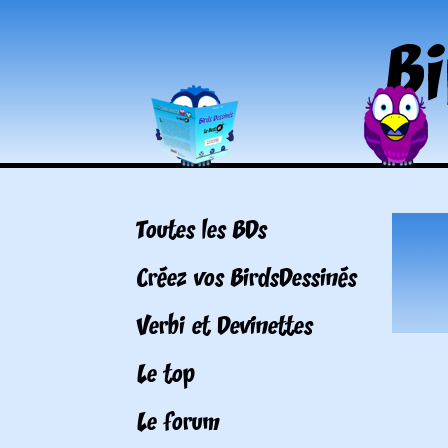
Toutes les BDs
Créez vos BirdsDessinés
Verbi et Devinettes
Le top
Le forum