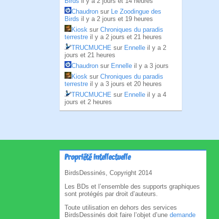
Birds
il y a 2 jours et 14 heures
Chaudron
sur
Le Zoodingue des
Birds
il y a 2 jours et 19 heures
Kiosk
sur
Chroniques du paradis
terrestre
il y a 2 jours et 21 heures
TRUCMUCHE
sur
Ennelle
il y a 2
jours et 21 heures
Chaudron
sur
Ennelle
il y a 3 jours
Kiosk
sur
Chroniques du paradis
terrestre
il y a 3 jours et 20 heures
TRUCMUCHE
sur
Ennelle
il y a 4
jours et 2 heures
Propriété intellectuelle
BirdsDessinés, Copyright 2014
Les BDs et l’ensemble des supports graphiques
sont protégés par droit d’auteurs.
Toute utilisation en dehors des services
BirdsDessinés doit faire l’objet d’une
demande