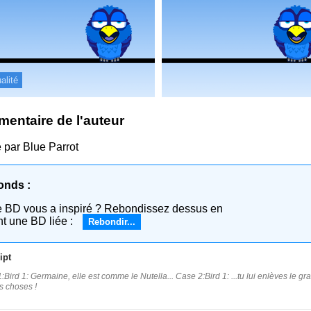
alité
entaire de l'auteur
é par Blue Parrot
onds :
e BD vous a inspiré ? Rebondissez dessus en
nt une BD liée :
Rebondir...
ipt
Bird 1: Germaine, elle est comme le Nutella... Case 2:Bird 1: ...tu lui enlèves le gras 
 choses !