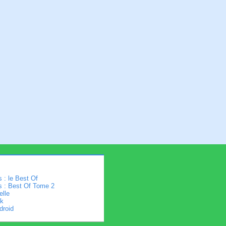
 : le Best Of
s : Best Of Tome 2
elle
k
droid