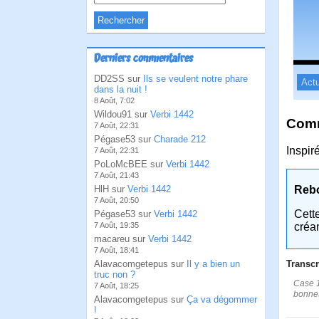
Derniers commentaires
DD2SS sur
Ils se veulent notre phare
Actu
dans la nuit !
8 Août, 7:02
Wildou91 sur
Verbi 1442
Comm
7 Août, 22:31
Pégase53 sur
Charade 212
Inspir
7 Août, 22:31
PoLoMcBEE sur
Verbi 1442
7 Août, 21:43
HlH sur
Verbi 1442
Reb
7 Août, 20:50
Cett
Pégase53 sur
Verbi 1442
7 Août, 19:35
créa
macareu sur
Verbi 1442
7 Août, 18:41
Alavacomgetepus sur
Il y a bien un
Transcr
truc non ?
Case 1:
7 Août, 18:25
bonnes
Alavacomgetepus sur
Ça va dégommer
!