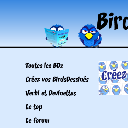
Toutes les BDs
Créez vos BirdsDessinés
Verbi et Devinettes
Le top
Le forum