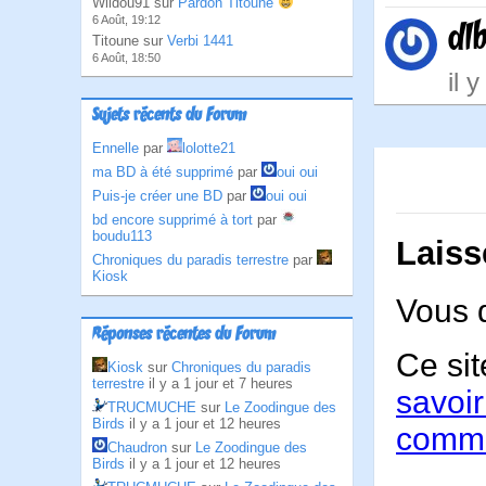
Wildou91 sur
Pardon Titoune
6 Août, 19:12
dl
Titoune sur
Verbi 1441
6 Août, 18:50
il 
Sujets récents du Forum
Ennelle
par
lolotte21
ma BD à été supprimé
par
oui oui
Puis-je créer une BD
par
oui oui
bd encore supprimé à tort
par
boudu113
Laiss
Chroniques du paradis terrestre
par
Kiosk
Vous 
Réponses récentes du Forum
Ce sit
Kiosk
sur
Chroniques du paradis
terrestre
il y a 1 jour et 7 heures
savoir
TRUCMUCHE
sur
Le Zoodingue des
Birds
il y a 1 jour et 12 heures
comme
Chaudron
sur
Le Zoodingue des
Birds
il y a 1 jour et 12 heures