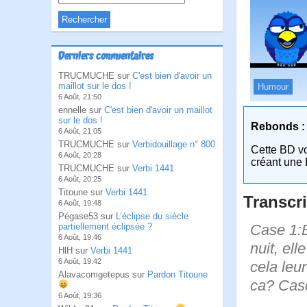
Derniers commentaires
TRUCMUCHE sur
C'est bien d'avoir un
maillot sur le dos !
Humour
6 Août, 21:50
ennelle sur
C'est bien d'avoir un maillot
sur le dos !
Rebonds :
6 Août, 21:05
TRUCMUCHE sur
Verbidouillage n° 800
Cette BD v
6 Août, 20:28
créant une 
TRUCMUCHE sur
Verbi 1441
6 Août, 20:25
Titoune sur
Verbi 1441
Transcri
6 Août, 19:48
Pégase53 sur
L’éclipse du siècle
Case 1:Bi
partiellement éclipsée ?
6 Août, 19:46
nuit, ell
HlH sur
Verbi 1441
6 Août, 19:42
cela leu
Alavacomgetepus sur
Pardon Titoune
ca? Case 
6 Août, 19:36