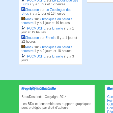
TRUCMUCHE
sur
Le Zoodingue des
Birds
il y a 1 jour et 12 heures
Chaudron
sur
Le Zoodingue des
Birds
il y a 1 jour et 16 heures
Kiosk
sur
Chroniques du paradis
terrestre
il y a 1 jour et 19 heures
TRUCMUCHE
sur
Ennelle
il y a 1
jour et 19 heures
Chaudron
sur
Ennelle
il y a 1 jour et
22 heures
Kiosk
sur
Chroniques du paradis
terrestre
il y a 2 jours et 18 heures
TRUCMUCHE
sur
Ennelle
il y a 3
jours
Propriété intellectuelle
Men
BirdsDessinés, Copyright 2014
Con
Foi
Les BDs et l’ensemble des supports graphiques
Col
sont protégés par droit d’auteurs.
Cond
Règl