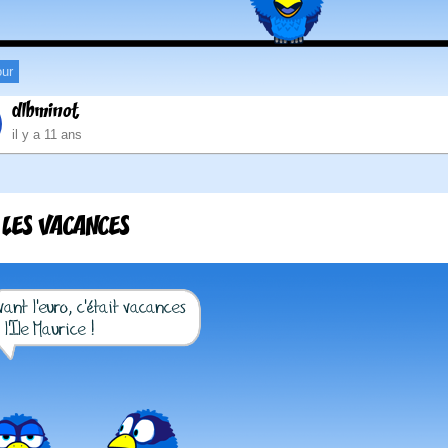
ur
dlbminot
il y a 11 ans
 LES VACANCES