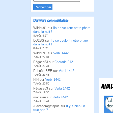
Derniers commentaires
Wildou91 sur
Ils se veulent notre phare
dans la nuit !
8 Août, 8:27
DD2SS sur
Ils se veulent notre phare
dans la nuit !
8 Août, 7:02
Wildou91 sur
Verbi 1442
7 Août, 22:31
Pégase53 sur
Charade 212
7 Août, 22:31
PoLoMcBEE sur
Verbi 1442
7 Août, 21:43
HlH sur
Verbi 1442
7 Août, 20:50
ANAL
Pégase53 sur
Verbi 1442
7 Août, 19:35
macareu sur
Verbi 1442
7 Août, 18:41
Alavacomgetepus sur
Il y a bien un
truc non ?