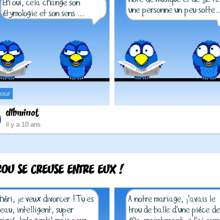
our
dlbminot
il y a 10 ans
ROU SE CREUSE ENTRE EUX !