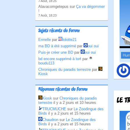
7 Août, 18:25
Alavacomgetepus sur
Ça va dégommer
!
7 Août, 18:23
Sujets récents du Forum
Ennelle
par
lolotte21
ma BD à été supprimé
par
oui oui
Puis-je créer une BD
par
oui oui
Hum
bd encore supprimé à tort
par
boudu113
Chroniques du paradis terrestre
par
Kiosk
Réponses récentes du Forum
Kiosk
sur
Chroniques du paradis
LE T
terrestre
il y a 2 jours et 10 heures
TRUCMUCHE
sur
Le Zoodingue des
Birds
il y a 2 jours et 15 heures
Chaudron
sur
Le Zoodingue des
Birds
il y a 2 jours et 15 heures