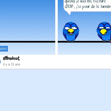
alité
dlbminot
il y a 11 ans