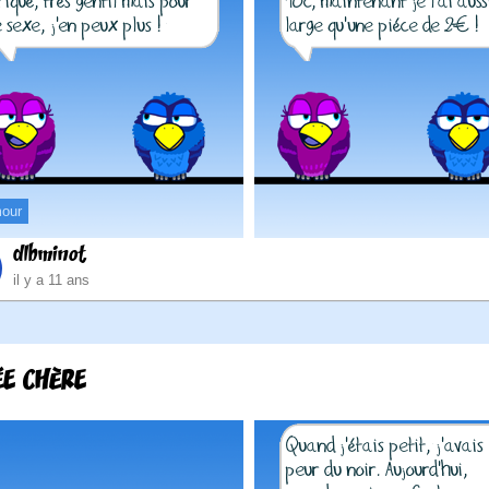
our
dlbminot
il y a 11 ans
ÉE CHÈRE