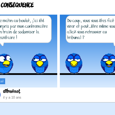
 CONSÉQUENCE
ail
dlbminot
il y a 10 ans