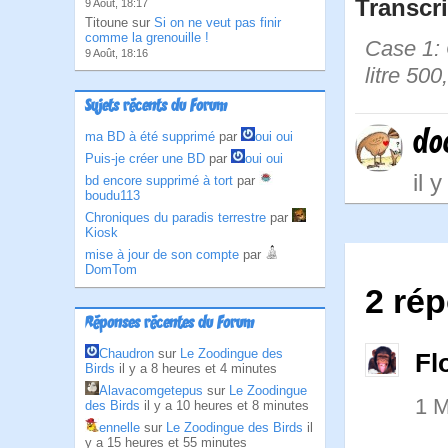
Transcri
9 Août, 18:17
Titoune sur
Si on ne veut pas finir
comme la grenouille !
Case 1: 
9 Août, 18:16
litre 500
Sujets récents du Forum
do
ma BD à été supprimé
par
oui oui
Puis-je créer une BD
par
oui oui
il 
bd encore supprimé à tort
par
boudu113
Chroniques du paradis terrestre
par
Kiosk
mise à jour de son compte
par
DomTom
2 ré
Réponses récentes du Forum
Chaudron
sur
Le Zoodingue des
Fl
Birds
il y a 8 heures et 4 minutes
Alavacomgetepus
sur
Le Zoodingue
1 M
des Birds
il y a 10 heures et 8 minutes
ennelle
sur
Le Zoodingue des Birds
il
y a 15 heures et 55 minutes