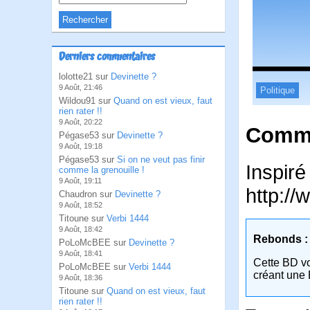
Derniers commentaires
lolotte21 sur
Devinette ?
9 Août, 21:46
Politique
Wildou91 sur
Quand on est vieux, faut
rien rater !!
9 Août, 20:22
Comme
Pégase53 sur
Devinette ?
9 Août, 19:18
Pégase53 sur
Si on ne veut pas finir
Inspir
comme la grenouille !
9 Août, 19:11
http:/
Chaudron sur
Devinette ?
9 Août, 18:52
Titoune sur
Verbi 1444
9 Août, 18:42
Rebonds :
PoLoMcBEE sur
Devinette ?
9 Août, 18:41
Cette BD v
PoLoMcBEE sur
Verbi 1444
créant une 
9 Août, 18:36
Titoune sur
Quand on est vieux, faut
rien rater !!