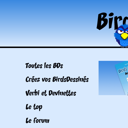
Toutes les BDs
Créez vos BirdsDessinés
Verbi et Devinettes
Le top
Le forum