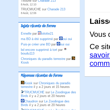
Titoune sur
Charade 213
8 Août, 12:10
TRUCMUCHE sur
Charade 213
8 Août, 12:06
Laiss
Sujets récents du Forum
Vous 
Ennelle
par
lolotte21
ma BD à été supprimé
par
oui oui
Puis-je créer une BD
par
oui oui
Ce sit
bd encore supprimé à tort
par
savoir
boudu113
Chroniques du paradis terrestre
par
comme
Kiosk
Réponses récentes du Forum
Kiosk
sur
Chroniques du paradis
terrestre
il y a 2 jours et 15 heures
TRUCMUCHE
sur
Le Zoodingue des
Birds
il y a 2 jours et 20 heures
Chaudron
sur
Le Zoodingue des
Birds
il y a 2 jours et 20 heures