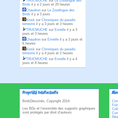
TRUCMUCHE
sur
Le Zoodingue des
Birds
il y a 2 jours et 20 heures
Chaudron
sur
Le Zoodingue des
Birds
il y a 3 jours
Kiosk
sur
Chroniques du paradis
terrestre
il y a 3 jours et 3 heures
TRUCMUCHE
sur
Ennelle
il y a 3
jours et 3 heures
Chaudron
sur
Ennelle
il y a 3 jours et
6 heures
Kiosk
sur
Chroniques du paradis
terrestre
il y a 4 jours et 2 heures
TRUCMUCHE
sur
Ennelle
il y a 4
jours et 8 heures
Propriété intellectuelle
Men
BirdsDessinés, Copyright 2014
Con
Foi
Les BDs et l’ensemble des supports graphiques
Col
sont protégés par droit d’auteurs.
Cond
Règl