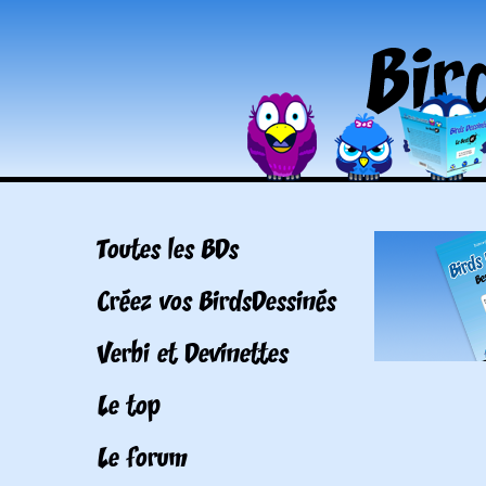
Toutes les BDs
Créez vos BirdsDessinés
Verbi et Devinettes
Le top
Le forum