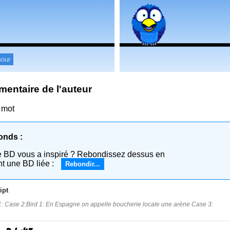
our
entaire de l'auteur
 mot
onds :
e BD vous a inspiré ? Rebondissez dessus en
nt une BD liée :
Rebondir...
ipt
: Case 2:Bird 1: En Espagne on appelle boucherie locale une arène Case 3: