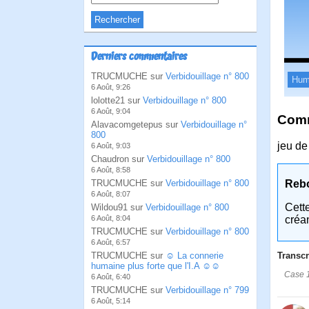
Derniers commentaires
TRUCMUCHE sur
Verbidouillage n° 800
Hum
6 Août, 9:26
lolotte21 sur
Verbidouillage n° 800
6 Août, 9:04
Comm
Alavacomgetepus sur
Verbidouillage n°
800
jeu de
6 Août, 9:03
Chaudron sur
Verbidouillage n° 800
6 Août, 8:58
TRUCMUCHE sur
Verbidouillage n° 800
Reb
6 Août, 8:07
Cett
Wildou91 sur
Verbidouillage n° 800
6 Août, 8:04
créa
TRUCMUCHE sur
Verbidouillage n° 800
6 Août, 6:57
TRUCMUCHE sur
☺ La connerie
Transcr
humaine plus forte que l'I.A ☺☺
Case 1
6 Août, 6:40
TRUCMUCHE sur
Verbidouillage n° 799
6 Août, 5:14