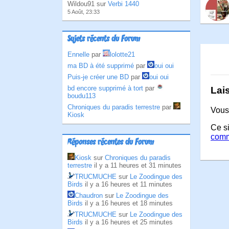
Wildou91 sur
Verbi 1440
5 Août, 23:33
Sujets récents du Forum
Ennelle
par
lolotte21
ma BD à été supprimé
par
oui oui
Puis-je créer une BD
par
oui oui
bd encore supprimé à tort
par
Lai
boudu113
Chroniques du paradis terrestre
par
Vous
Kiosk
Ce si
comm
Réponses récentes du Forum
Kiosk
sur
Chroniques du paradis
terrestre
il y a 11 heures et 31 minutes
TRUCMUCHE
sur
Le Zoodingue des
Birds
il y a 16 heures et 11 minutes
Chaudron
sur
Le Zoodingue des
Birds
il y a 16 heures et 18 minutes
TRUCMUCHE
sur
Le Zoodingue des
Birds
il y a 16 heures et 25 minutes