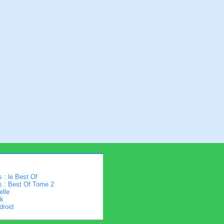
 : le Best Of
s : Best Of Tome 2
elle
k
droid