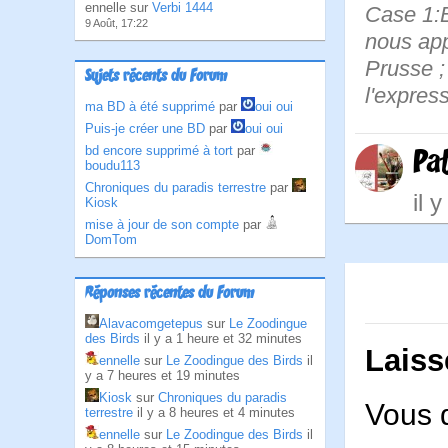
ennelle sur
Verbi 1444
Case 1:B
9 Août, 17:22
nous app
Prusse ;
Sujets récents du Forum
l'expres
ma BD à été supprimé
par
oui oui
Puis-je créer une BD
par
oui oui
bd encore supprimé à tort
par
Pa
boudu113
Chroniques du paradis terrestre
par
il 
Kiosk
mise à jour de son compte
par
DomTom
Réponses récentes du Forum
Alavacomgetepus
sur
Le Zoodingue
des Birds
il y a 1 heure et 32 minutes
Laiss
ennelle
sur
Le Zoodingue des Birds
il
y a 7 heures et 19 minutes
Kiosk
sur
Chroniques du paradis
Vous 
terrestre
il y a 8 heures et 4 minutes
ennelle
sur
Le Zoodingue des Birds
il