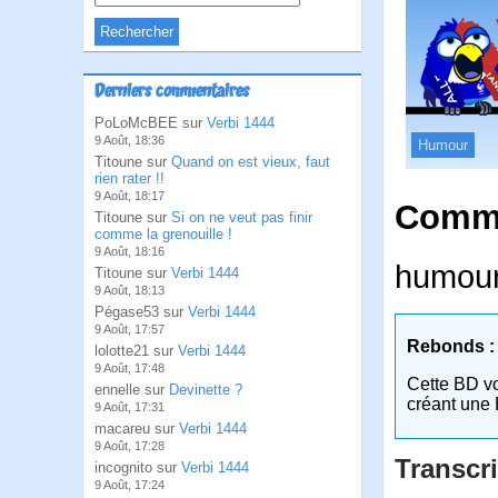
Derniers commentaires
PoLoMcBEE sur
Verbi 1444
9 Août, 18:36
Humour
Titoune sur
Quand on est vieux, faut
rien rater !!
9 Août, 18:17
Comme
Titoune sur
Si on ne veut pas finir
comme la grenouille !
9 Août, 18:16
humour
Titoune sur
Verbi 1444
9 Août, 18:13
Pégase53 sur
Verbi 1444
9 Août, 17:57
Rebonds :
lolotte21 sur
Verbi 1444
9 Août, 17:48
Cette BD v
ennelle sur
Devinette ?
créant une 
9 Août, 17:31
macareu sur
Verbi 1444
9 Août, 17:28
Transcri
incognito sur
Verbi 1444
9 Août, 17:24