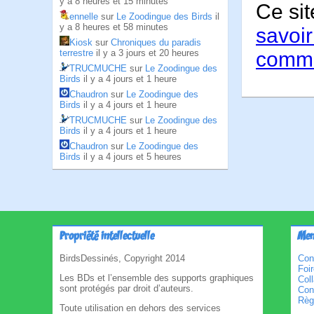
y a 8 heures et 15 minutes
Ce sit
ennelle
sur
Le Zoodingue des Birds
il
y a 8 heures et 58 minutes
savoir
Kiosk
sur
Chroniques du paradis
comme
terrestre
il y a 3 jours et 20 heures
TRUCMUCHE
sur
Le Zoodingue des
Birds
il y a 4 jours et 1 heure
Chaudron
sur
Le Zoodingue des
Birds
il y a 4 jours et 1 heure
TRUCMUCHE
sur
Le Zoodingue des
Birds
il y a 4 jours et 1 heure
Chaudron
sur
Le Zoodingue des
Birds
il y a 4 jours et 5 heures
Propriété intellectuelle
Men
BirdsDessinés, Copyright 2014
Con
Foi
Les BDs et l’ensemble des supports graphiques
Col
sont protégés par droit d’auteurs.
Cond
Règl
Toute utilisation en dehors des services