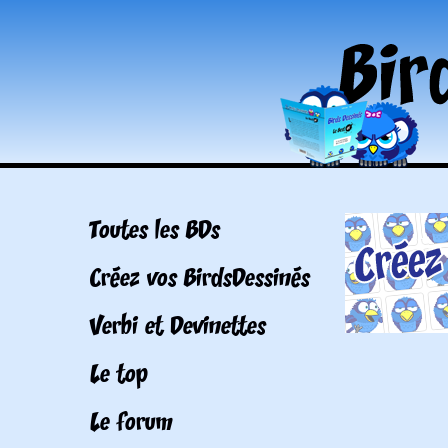
Toutes les BDs
Créez vos BirdsDessinés
Verbi et Devinettes
Le top
Le forum