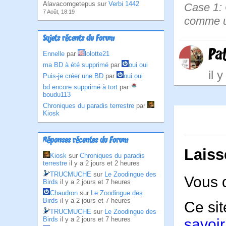
Alavacomgetepus sur
Verbi 1442
Case 1: 
7 Août, 18:19
comme un
Sujets récents du Forum
Pa
Ennelle
par
lolotte21
ma BD à été supprimé
par
oui oui
il 
Puis-je créer une BD
par
oui oui
bd encore supprimé à tort
par
boudu113
Chroniques du paradis terrestre
par
Kiosk
Réponses récentes du Forum
Laiss
Kiosk
sur
Chroniques du paradis
terrestre
il y a 2 jours et 2 heures
TRUCMUCHE
sur
Le Zoodingue des
Vous 
Birds
il y a 2 jours et 7 heures
Chaudron
sur
Le Zoodingue des
Birds
il y a 2 jours et 7 heures
Ce sit
TRUCMUCHE
sur
Le Zoodingue des
Birds
il y a 2 jours et 7 heures
savoir