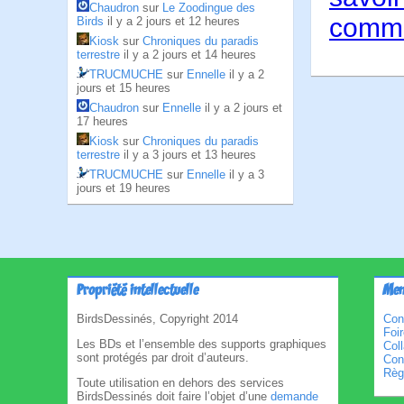
Chaudron
sur
Le Zoodingue des
comme
Birds
il y a 2 jours et 12 heures
Kiosk
sur
Chroniques du paradis
terrestre
il y a 2 jours et 14 heures
TRUCMUCHE
sur
Ennelle
il y a 2
jours et 15 heures
Chaudron
sur
Ennelle
il y a 2 jours et
17 heures
Kiosk
sur
Chroniques du paradis
terrestre
il y a 3 jours et 13 heures
TRUCMUCHE
sur
Ennelle
il y a 3
jours et 19 heures
Propriété intellectuelle
Men
BirdsDessinés, Copyright 2014
Con
Foi
Les BDs et l’ensemble des supports graphiques
Col
sont protégés par droit d’auteurs.
Cond
Règl
Toute utilisation en dehors des services
BirdsDessinés doit faire l’objet d’une
demande