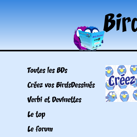
Toutes les BDs
Créez vos BirdsDessinés
Verbi et Devinettes
Le top
Le forum