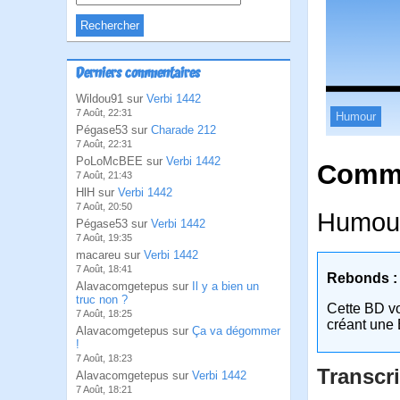
Derniers commentaires
Wildou91 sur
Verbi 1442
7 Août, 22:31
Humour
Pégase53 sur
Charade 212
7 Août, 22:31
PoLoMcBEE sur
Verbi 1442
Comme
7 Août, 21:43
HlH sur
Verbi 1442
7 Août, 20:50
Humour
Pégase53 sur
Verbi 1442
7 Août, 19:35
macareu sur
Verbi 1442
7 Août, 18:41
Rebonds :
Alavacomgetepus sur
Il y a bien un
truc non ?
Cette BD v
7 Août, 18:25
créant une 
Alavacomgetepus sur
Ça va dégommer
!
7 Août, 18:23
Transcri
Alavacomgetepus sur
Verbi 1442
7 Août, 18:21