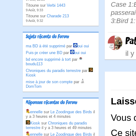
Case 1:B
Titoune sur
Verbi 1443
9 Août, 9:33
passerai
Titoune sur
Charade 213
3:Bird 1
9 Août, 9:32
Sujets récents du Forum
Pa
ma BD à été supprimé
par
oui oui
il 
Puis-je créer une BD
par
oui oui
bd encore supprimé à tort
par
boudu113
Chroniques du paradis terrestre
par
Kiosk
mise à jour de son compte
par
DomTom
Laiss
Réponses récentes du Forum
ennelle
sur
Le Zoodingue des Birds
il
Vous 
y a 3 heures et 4 minutes
Kiosk
sur
Chroniques du paradis
terrestre
il y a 3 heures et 49 minutes
Ce sit
ennelle
sur
Le Zoodingue des Birds
il