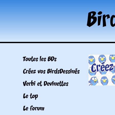
Toutes les BDs
Créez vos BirdsDessinés
Verbi et Devinettes
Le top
Le forum