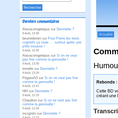
Derniers commentaires
Alavacomgetepus sur
Devinette ?
9 Août, 13:39
Actualité
beurrederien sur
Pour Pierre les tests
cognitifs ça roule .... surtout après une
p'tite mousse !
Comme
9 Août, 13:35
Alavacomgetepus sur
Si on ne veut
pas finir comme la grenouille !
Humour 
9 Août, 13:30
ennelle sur
Devinette ?
9 Août, 13:29
Pégase53 sur
Si on ne veut pas finir
comme la grenouille !
Rebonds :
9 Août, 12:41
Cette BD v
HlH sur
Devinette ?
9 Août, 12:33
créant une 
Chaudron sur
Si on ne veut pas finir
comme la grenouille !
9 Août, 12:28
Transcri
incognito sur
Devinette ?
9 Août, 12:23