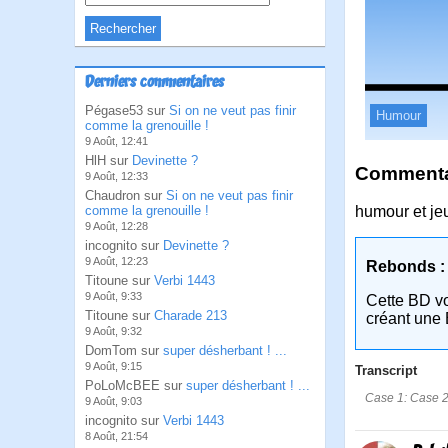
Derniers commentaires
Pégase53 sur
Si on ne veut pas finir
Humour
comme la grenouille !
9 Août, 12:41
HlH sur
Devinette ?
Commentai
9 Août, 12:33
Chaudron sur
Si on ne veut pas finir
comme la grenouille !
humour et jeu
9 Août, 12:28
incognito sur
Devinette ?
9 Août, 12:23
Rebonds :
Titoune sur
Verbi 1443
9 Août, 9:33
Cette BD v
Titoune sur
Charade 213
créant une 
9 Août, 9:32
DomTom sur
super désherbant ! ...
9 Août, 9:15
Transcript
PoLoMcBEE sur
super désherbant ! ...
Case 1: Case 2:
9 Août, 9:03
incognito sur
Verbi 1443
8 Août, 21:54