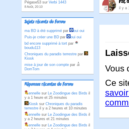
Pat 
Pégase53 sur
Verbi 1443
8 Août, 20:10
il y a
Sujets récents du Forum
ma BD à été supprimé
par
oui oui
Puis-je créer une BD
par
oui oui
bd encore supprimé à tort
par
boudu113
Laiss
Chroniques du paradis terrestre
par
Kiosk
mise à jour de son compte
par
Vous 
DomTom
Ce sit
Réponses récentes du Forum
savoir
ennelle
sur
Le Zoodingue des Birds
il
y a 1 heure et 25 minutes
comme
Kiosk
sur
Chroniques du paradis
terrestre
il y a 2 heures et 10 minutes
ennelle
sur
Le Zoodingue des Birds
il
y a 2 heures et 21 minutes
ennelle
sur
Le Zoodingue des Birds
il