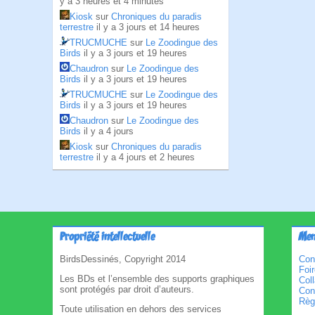
y a 3 heures et 4 minutes
Kiosk
sur
Chroniques du paradis
terrestre
il y a 3 jours et 14 heures
TRUCMUCHE
sur
Le Zoodingue des
Birds
il y a 3 jours et 19 heures
Chaudron
sur
Le Zoodingue des
Birds
il y a 3 jours et 19 heures
TRUCMUCHE
sur
Le Zoodingue des
Birds
il y a 3 jours et 19 heures
Chaudron
sur
Le Zoodingue des
Birds
il y a 4 jours
Kiosk
sur
Chroniques du paradis
terrestre
il y a 4 jours et 2 heures
Propriété intellectuelle
Men
BirdsDessinés, Copyright 2014
Con
Foi
Les BDs et l’ensemble des supports graphiques
Col
sont protégés par droit d’auteurs.
Cond
Règl
Toute utilisation en dehors des services