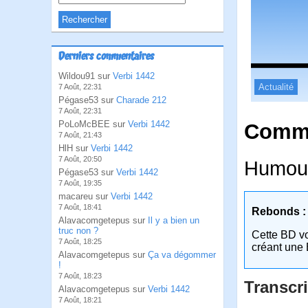
Derniers commentaires
Wildou91 sur
Verbi 1442
Actualité
7 Août, 22:31
Pégase53 sur
Charade 212
7 Août, 22:31
PoLoMcBEE sur
Verbi 1442
Comme
7 Août, 21:43
HlH sur
Verbi 1442
7 Août, 20:50
Humour 
Pégase53 sur
Verbi 1442
7 Août, 19:35
macareu sur
Verbi 1442
7 Août, 18:41
Rebonds :
Alavacomgetepus sur
Il y a bien un
truc non ?
Cette BD v
7 Août, 18:25
créant une 
Alavacomgetepus sur
Ça va dégommer
!
7 Août, 18:23
Transcri
Alavacomgetepus sur
Verbi 1442
7 Août, 18:21