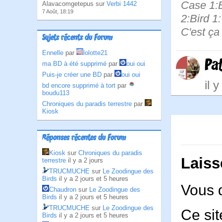
Case 1:B
Alavacomgetepus sur
Verbi 1442
7 Août, 18:19
2:Bird 1
C'est ça
Sujets récents du Forum
Ennelle
par
lolotte21
Pa
ma BD à été supprimé
par
oui oui
Puis-je créer une BD
par
oui oui
il 
bd encore supprimé à tort
par
boudu113
Chroniques du paradis terrestre
par
Kiosk
Réponses récentes du Forum
Kiosk
sur
Chroniques du paradis
Laiss
terrestre
il y a 2 jours
TRUCMUCHE
sur
Le Zoodingue des
Birds
il y a 2 jours et 5 heures
Vous 
Chaudron
sur
Le Zoodingue des
Birds
il y a 2 jours et 5 heures
TRUCMUCHE
sur
Le Zoodingue des
Ce sit
Birds
il y a 2 jours et 5 heures