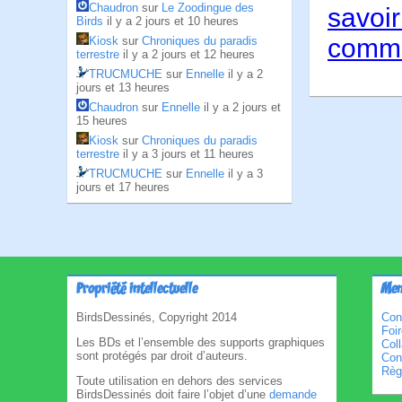
Chaudron
sur
Le Zoodingue des
savoir
Birds
il y a 2 jours et 10 heures
comme
Kiosk
sur
Chroniques du paradis
terrestre
il y a 2 jours et 12 heures
TRUCMUCHE
sur
Ennelle
il y a 2
jours et 13 heures
Chaudron
sur
Ennelle
il y a 2 jours et
15 heures
Kiosk
sur
Chroniques du paradis
terrestre
il y a 3 jours et 11 heures
TRUCMUCHE
sur
Ennelle
il y a 3
jours et 17 heures
Propriété intellectuelle
Men
BirdsDessinés, Copyright 2014
Con
Foi
Les BDs et l’ensemble des supports graphiques
Col
sont protégés par droit d’auteurs.
Cond
Règl
Toute utilisation en dehors des services
BirdsDessinés doit faire l’objet d’une
demande