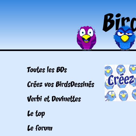
Toutes les BDs
Créez vos BirdsDessinés
Verbi et Devinettes
Le top
Le forum