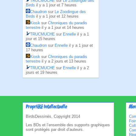
TRUCMUCHE
sur
Le Zoodingue des
Birds
il y a 1 jour et 7 heures
Chaudron
sur
Le Zoodingue des
Birds
il y a 1 jour et 12 heures
Kiosk
sur
Chroniques du paradis
terrestre
il y a 1 jour et 14 heures
TRUCMUCHE
sur
Ennelle
il y a 1
jour et 15 heures
Chaudron
sur
Ennelle
il y a 1 jour et
17 heures
Kiosk
sur
Chroniques du paradis
terrestre
il y a 2 jours et 13 heures
TRUCMUCHE
sur
Ennelle
il y a 2
jours et 19 heures
Propriété intellectuelle
Men
BirdsDessinés, Copyright 2014
Con
Foi
Les BDs et l’ensemble des supports graphiques
Col
sont protégés par droit d’auteurs.
Cond
Règl