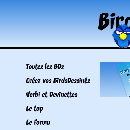
Toutes les BDs
Créez vos BirdsDessinés
Verbi et Devinettes
Le top
Le forum