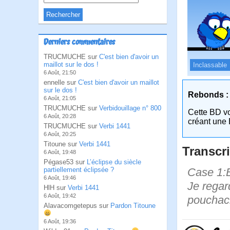
Derniers commentaires
TRUCMUCHE sur
C'est bien d'avoir un
maillot sur le dos !
Inclassable
6 Août, 21:50
ennelle sur
C'est bien d'avoir un maillot
sur le dos !
Rebonds :
6 Août, 21:05
TRUCMUCHE sur
Verbidouillage n° 800
Cette BD v
6 Août, 20:28
créant une 
TRUCMUCHE sur
Verbi 1441
6 Août, 20:25
Titoune sur
Verbi 1441
Transcri
6 Août, 19:48
Pégase53 sur
L’éclipse du siècle
Case 1:B
partiellement éclipsée ?
6 Août, 19:46
Je regar
HlH sur
Verbi 1441
6 Août, 19:42
pouchach
Alavacomgetepus sur
Pardon Titoune
6 Août, 19:36