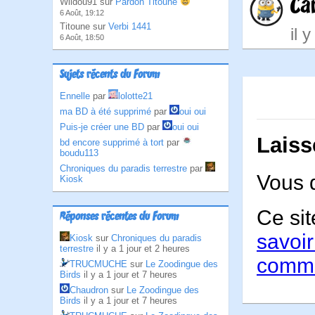
Car
Wildou91 sur
Pardon Titoune
6 Août, 19:12
Titoune sur
Verbi 1441
il 
6 Août, 18:50
Sujets récents du Forum
Ennelle
par
lolotte21
ma BD à été supprimé
par
oui oui
Puis-je créer une BD
par
oui oui
Laiss
bd encore supprimé à tort
par
boudu113
Chroniques du paradis terrestre
par
Vous 
Kiosk
Ce sit
Réponses récentes du Forum
savoir
Kiosk
sur
Chroniques du paradis
terrestre
il y a 1 jour et 2 heures
comme
TRUCMUCHE
sur
Le Zoodingue des
Birds
il y a 1 jour et 7 heures
Chaudron
sur
Le Zoodingue des
Birds
il y a 1 jour et 7 heures