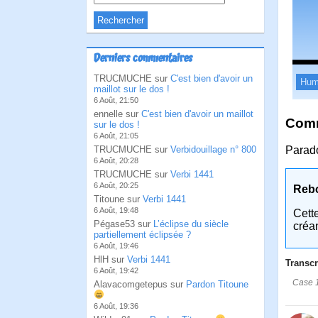
Derniers commentaires
TRUCMUCHE sur
C'est bien d'avoir un
Hum
maillot sur le dos !
6 Août, 21:50
ennelle sur
C'est bien d'avoir un maillot
Comm
sur le dos !
6 Août, 21:05
TRUCMUCHE sur
Verbidouillage n° 800
Parad
6 Août, 20:28
TRUCMUCHE sur
Verbi 1441
6 Août, 20:25
Reb
Titoune sur
Verbi 1441
6 Août, 19:48
Cett
Pégase53 sur
L’éclipse du siècle
créa
partiellement éclipsée ?
6 Août, 19:46
HlH sur
Verbi 1441
Transcr
6 Août, 19:42
Case 1
Alavacomgetepus sur
Pardon Titoune
6 Août, 19:36