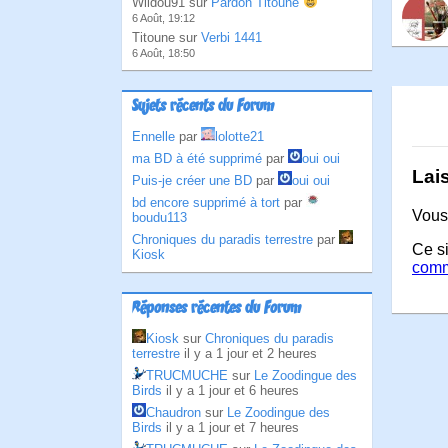
Wildou91 sur
Pardon Titoune
6 Août, 19:12
Titoune sur
Verbi 1441
6 Août, 18:50
Sujets récents du Forum
Ennelle
par
lolotte21
ma BD à été supprimé
par
oui oui
Lai
Puis-je créer une BD
par
oui oui
bd encore supprimé à tort
par
Vous
boudu113
Chroniques du paradis terrestre
par
Ce si
Kiosk
comm
Réponses récentes du Forum
Kiosk
sur
Chroniques du paradis
terrestre
il y a 1 jour et 2 heures
TRUCMUCHE
sur
Le Zoodingue des
Birds
il y a 1 jour et 6 heures
Chaudron
sur
Le Zoodingue des
Birds
il y a 1 jour et 7 heures