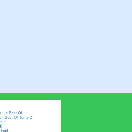
 : le Best Of
s : Best Of Tome 2
elle
k
droid