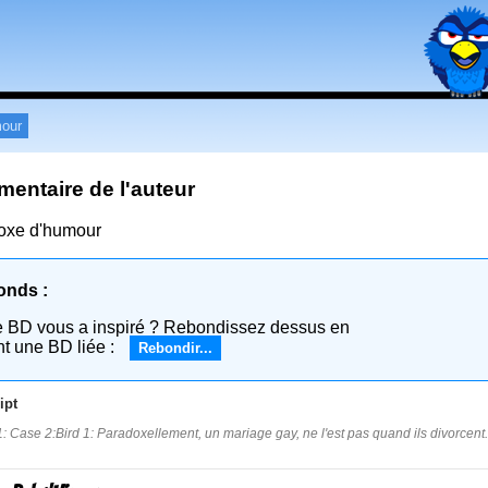
our
entaire de l'auteur
oxe d'humour
onds :
e BD vous a inspiré ? Rebondissez dessus en
nt une BD liée :
Rebondir...
ipt
: Case 2:Bird 1: Paradoxellement, un mariage gay, ne l'est pas quand ils divorcent