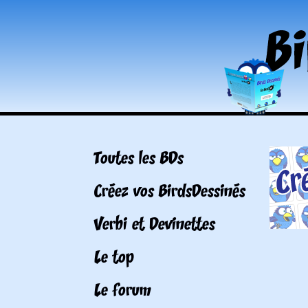
Toutes les BDs
Créez vos BirdsDessinés
Verbi et Devinettes
Le top
Le forum