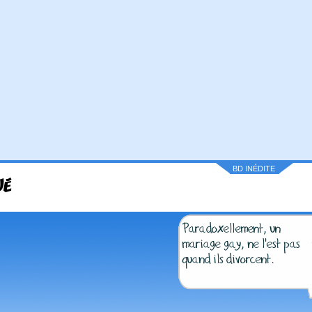
BD INÉDITE
UÉ