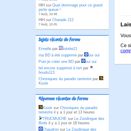
HlH sur
Quel dommage pour ce grand
porte queue !
7 Août, 10:48
HlH sur
Charade 212
Lai
7 Août, 10:45
Vous
Sujets récents du Forum
Ce si
Ennelle
par
lolotte21
comm
ma BD à été supprimé
par
oui oui
Puis-je créer une BD
par
oui oui
bd encore supprimé à tort
par
boudu113
Chroniques du paradis terrestre
par
Kiosk
Réponses récentes du Forum
Kiosk
sur
Chroniques du paradis
terrestre
il y a 1 jour et 13 heures
TRUCMUCHE
sur
Le Zoodingue des
Birds
il y a 1 jour et 18 heures
Chaudron
sur
Le Zoodingue des