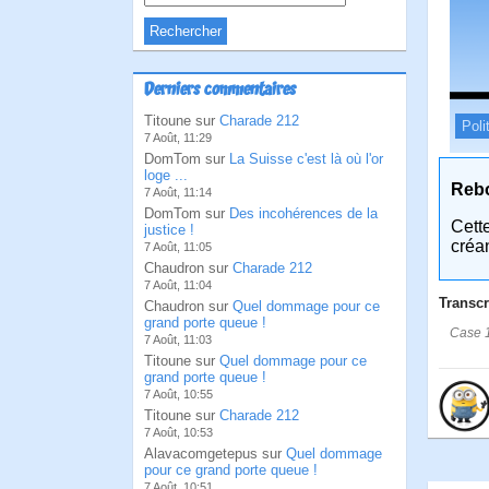
Derniers commentaires
Titoune sur
Charade 212
Poli
7 Août, 11:29
DomTom sur
La Suisse c'est là où l'or
loge ...
Reb
7 Août, 11:14
DomTom sur
Des incohérences de la
Cett
justice !
créa
7 Août, 11:05
Chaudron sur
Charade 212
7 Août, 11:04
Transcr
Chaudron sur
Quel dommage pour ce
grand porte queue !
Case 1
7 Août, 11:03
Titoune sur
Quel dommage pour ce
grand porte queue !
7 Août, 10:55
Titoune sur
Charade 212
7 Août, 10:53
Alavacomgetepus sur
Quel dommage
pour ce grand porte queue !
7 Août, 10:51