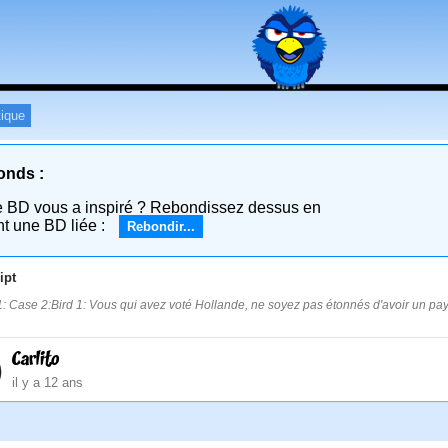
tique
onds :
e BD vous a inspiré ? Rebondissez dessus en
nt une BD liée :
Rebondir...
ipt
: Case 2:Bird 1: Vous qui avez voté Hollande, ne soyez pas étonnés d'avoir un pa
Carlito
il y a 12 ans