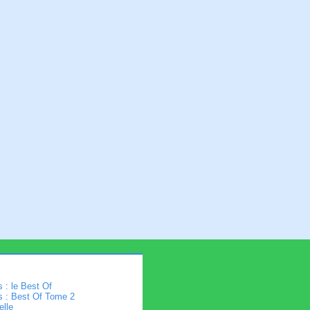
 : le Best Of
s : Best Of Tome 2
elle