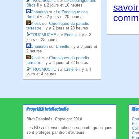
TRUCMUCHE
sur
Le Zoodingue des
savoir
Birds
il y a 2 jours et 16 heures
Chaudron
sur
Le Zoodingue des
comme
Birds
il y a 2 jours et 20 heures
Kiosk
sur
Chroniques du paradis
terrestre
il y a 2 jours et 23 heures
TRUCMUCHE
sur
Ennelle
il y a 2
jours et 23 heures
Chaudron
sur
Ennelle
il y a 3 jours et
2 heures
Kiosk
sur
Chroniques du paradis
terrestre
il y a 3 jours et 22 heures
TRUCMUCHE
sur
Ennelle
il y a 4
jours et 4 heures
Propriété intellectuelle
Men
BirdsDessinés, Copyright 2014
Con
Foi
Les BDs et l’ensemble des supports graphiques
Col
sont protégés par droit d’auteurs.
Cond
Règl