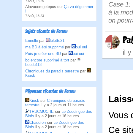
7 Août, 18:25
Case 1: C
Alavacomgetepus sur
Ça va dégommer
à la mod
!
7 Août, 18:23
on pourra
Sujets récents du Forum
Pa
Ennelle
par
lolotte21
ma BD à été supprimé
par
oui oui
il 
Puis-je créer une BD
par
oui oui
bd encore supprimé à tort
par
boudu113
Chroniques du paradis terrestre
par
Kiosk
Réponses récentes du Forum
Laiss
Kiosk
sur
Chroniques du paradis
terrestre
il y a 2 jours et 11 heures
TRUCMUCHE
sur
Le Zoodingue des
Vous 
Birds
il y a 2 jours et 16 heures
Chaudron
sur
Le Zoodingue des
Birds
il y a 2 jours et 16 heures
Ce sit