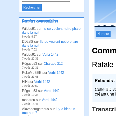
Derniers commentaires
Wildou91 sur
Ils se veulent notre phare
dans la nuit !
Humour
8 Août, 8:27
DD2SS sur
Ils se veulent notre phare
dans la nuit !
Comme
8 Août, 7:02
Wildou91 sur
Verbi 1442
7 Août, 22:31
Rafale
Pégase53 sur
Charade 212
7 Août, 22:31
PoLoMcBEE sur
Verbi 1442
7 Août, 21:43
Rebonds :
HlH sur
Verbi 1442
7 Août, 20:50
Cette BD v
Pégase53 sur
Verbi 1442
créant une 
7 Août, 19:35
macareu sur
Verbi 1442
7 Août, 18:41
Transcri
Alavacomgetepus sur
Il y a bien un
truc non ?