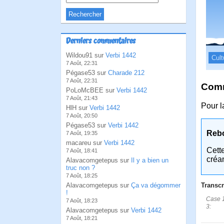
Derniers commentaires
Wildou91 sur
Verbi 1442
Cult
7 Août, 22:31
Pégase53 sur
Charade 212
7 Août, 22:31
Comm
PoLoMcBEE sur
Verbi 1442
7 Août, 21:43
Pour la
HlH sur
Verbi 1442
7 Août, 20:50
Pégase53 sur
Verbi 1442
Reb
7 Août, 19:35
macareu sur
Verbi 1442
Cett
7 Août, 18:41
créa
Alavacomgetepus sur
Il y a bien un
truc non ?
7 Août, 18:25
Alavacomgetepus sur
Ça va dégommer
Transcr
!
Case 1
7 Août, 18:23
3:
Alavacomgetepus sur
Verbi 1442
7 Août, 18:21