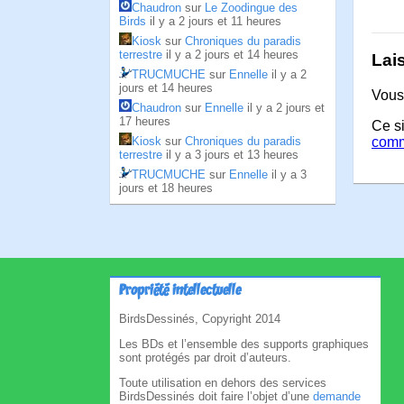
Chaudron
sur
Le Zoodingue des
Birds
il y a 2 jours et 11 heures
Kiosk
sur
Chroniques du paradis
terrestre
il y a 2 jours et 14 heures
Lai
TRUCMUCHE
sur
Ennelle
il y a 2
jours et 14 heures
Vous
Chaudron
sur
Ennelle
il y a 2 jours et
17 heures
Ce si
comm
Kiosk
sur
Chroniques du paradis
terrestre
il y a 3 jours et 13 heures
TRUCMUCHE
sur
Ennelle
il y a 3
jours et 18 heures
Propriété intellectuelle
BirdsDessinés, Copyright 2014
Les BDs et l’ensemble des supports graphiques
sont protégés par droit d’auteurs.
Toute utilisation en dehors des services
BirdsDessinés doit faire l’objet d’une
demande