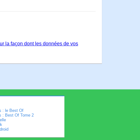
sur la façon dont les données de vos
 : le Best Of
s : Best Of Tome 2
elle
k
droid