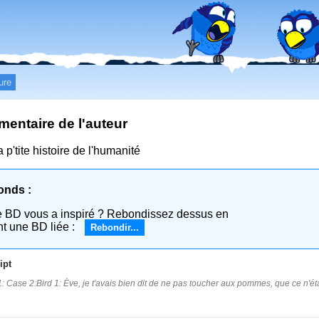
ure
entaire de l'auteur
 p'tite histoire de l'humanité
onds :
e BD vous a inspiré ? Rebondissez dessus en
nt une BD liée :
Rebondir...
ipt
: Case 2:Bird 1: Ève, je t'avais bien dit de ne pas toucher aux pommes, que ce n'ét