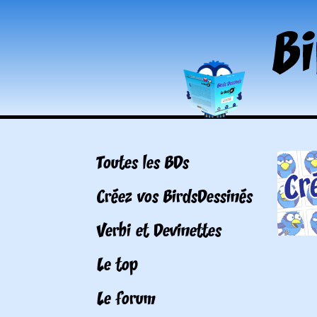
Toutes les BDs
Créez vos BirdsDessinés
Verbi et Devinettes
Le top
Le forum