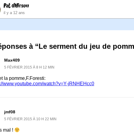
Pat dHirson
il y a 12 ans
réponses à “Le serment du jeu de pomm
Max409
5 FÉVRIER 2015 À 8 H 12 MIN
et la pomme,F.Foresti:
s://www.youtube.com/watch?v=Y-jRNHEHcc0
jmf08
5 FÉVRIER 2015 À 10 H 22 MIN
s mal !