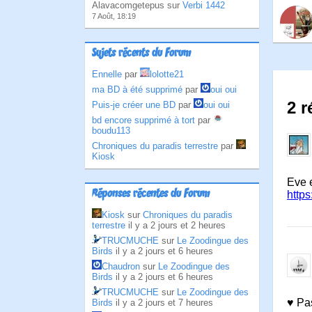
Alavacomgetepus sur
Verbi 1442
7 Août, 18:19
Sujets récents du Forum
Ennelle
par
lolotte21
ma BD à été supprimé
par
oui oui
2 
Puis-je créer une BD
par
oui oui
bd encore supprimé à tort
par
boudu113
Chroniques du paradis terrestre
par
Kiosk
Eve 
Réponses récentes du Forum
http
Kiosk
sur
Chroniques du paradis
terrestre
il y a 2 jours et 2 heures
TRUCMUCHE
sur
Le Zoodingue des
Birds
il y a 2 jours et 6 heures
Chaudron
sur
Le Zoodingue des
Birds
il y a 2 jours et 6 heures
TRUCMUCHE
sur
Le Zoodingue des
♥ Pa
Birds
il y a 2 jours et 7 heures