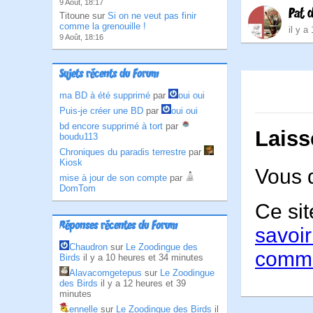
9 Août, 18:17
Pat 
Titoune sur
Si on ne veut pas finir
comme la grenouille !
il y a
9 Août, 18:16
Sujets récents du Forum
ma BD à été supprimé
par
oui oui
Puis-je créer une BD
par
oui oui
bd encore supprimé à tort
par
Laiss
boudu113
Chroniques du paradis terrestre
par
Kiosk
Vous 
mise à jour de son compte
par
DomTom
Ce sit
Réponses récentes du Forum
savoir
Chaudron
sur
Le Zoodingue des
comme
Birds
il y a 10 heures et 34 minutes
Alavacomgetepus
sur
Le Zoodingue
des Birds
il y a 12 heures et 39
minutes
ennelle
sur
Le Zoodingue des Birds
il