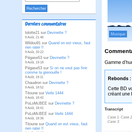
Derniers commentaires
lolotte21 sur
Devinette ?
Musique
9 Août, 21:46
Wildou91 sur
Quand on est vieux, faut
rien rater !!
Commentai
9 Août, 20:22
Pégase53 sur
Devinette ?
Gamme d'hu
9 Août, 19:18
Pégase53 sur
Si on ne veut pas finir
comme la grenouille !
9 Août, 19:11
Rebonds :
Chaudron sur
Devinette ?
9 Août, 18:52
Cette BD v
Titoune sur
Verbi 1444
créant une 
9 Août, 18:42
PoLoMcBEE sur
Devinette ?
9 Août, 18:41
Transcript
PoLoMcBEE sur
Verbi 1444
Case 1: Case 2:B
9 Août, 18:36
Case 3:
Titoune sur
Quand on est vieux, faut
rien rater !!