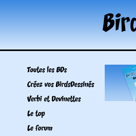
Toutes les BDs
Créez vos BirdsDessinés
Verbi et Devinettes
Le top
Le forum