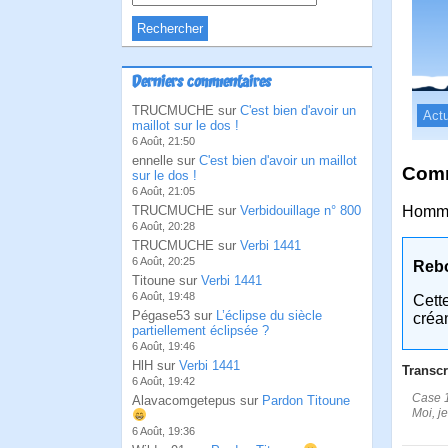
Derniers commentaires
TRUCMUCHE sur
C'est bien d'avoir un
Actu
maillot sur le dos !
6 Août, 21:50
ennelle sur
C'est bien d'avoir un maillot
Comm
sur le dos !
6 Août, 21:05
TRUCMUCHE sur
Verbidouillage n° 800
Homma
6 Août, 20:28
TRUCMUCHE sur
Verbi 1441
6 Août, 20:25
Reb
Titoune sur
Verbi 1441
6 Août, 19:48
Cett
Pégase53 sur
L’éclipse du siècle
créa
partiellement éclipsée ?
6 Août, 19:46
HlH sur
Verbi 1441
Transcr
6 Août, 19:42
Case 1
Alavacomgetepus sur
Pardon Titoune
Moi, je
6 Août, 19:36