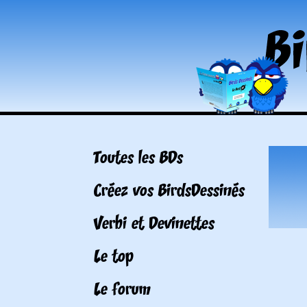
Toutes les BDs
Créez vos BirdsDessinés
Verbi et Devinettes
Le top
Le forum