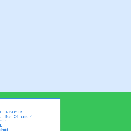
 : le Best Of
s : Best Of Tome 2
elle
k
droid