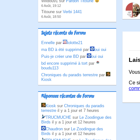
Wildou91 sur
Pardon Titoune
6 Août, 19:12
Titoune sur
Verbi 1441
6 Août, 18:50
Sujets récents du Forum
Ennelle
par
lolotte21
ma BD à été supprimé
par
oui oui
Puis-je créer une BD
par
oui oui
Lai
bd encore supprimé à tort
par
boudu113
Vous
Chroniques du paradis terrestre
par
Kiosk
Ce si
comm
Réponses récentes du Forum
Kiosk
sur
Chroniques du paradis
terrestre
il y a 1 jour et 7 heures
TRUCMUCHE
sur
Le Zoodingue des
Birds
il y a 1 jour et 12 heures
Chaudron
sur
Le Zoodingue des
Birds
il y a 1 jour et 12 heures