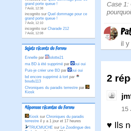
Case 1: 
grand porte queue !
7 Août, 12:38
pourquoi 
incognito sur
Quel dommage pour ce
grand porte queue !
7 Août, 12:10
incognito sur
Charade 212
Pa
7 Août, 12:08
il 
Sujets récents du Forum
Ennelle
par
lolotte21
ma BD à été supprimé
par
oui oui
Puis-je créer une BD
par
oui oui
2 ré
bd encore supprimé à tort
par
boudu113
Chroniques du paradis terrestre
par
Kiosk
jm
Réponses récentes du Forum
15 
Kiosk
sur
Chroniques du paradis
terrestre
il y a 1 jour et 17 heures
♥ Ils 
TRUCMUCHE
sur
Le Zoodingue des