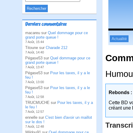
Derniers commentaires
macareu sur
Quel dommage pour ce
grand porte queue !
Actualité
7 Août, 15:44
Titoune sur
Charade 212
7 Août, 14:40
Comme
Pégase53 sur
Quel dommage pour ce
grand porte queue !
7 Août, 13:47
Humour
Pégase53 sur
Pour les taxes, il y a le
feu !
7 Août, 13:00
Pégase53 sur
Pour les taxes, il y a le
feu !
Rebonds :
7 Août, 12:58
Cette BD v
TRUCMUCHE sur
Pour les taxes, il y a
le feu !
créant une 
7 Août, 12:57
ennelle sur
C'est bien d'avoir un maillot
sur le dos !
Transcri
7 Août, 12:48
Wildou91 sur
Quel dommage pour ce