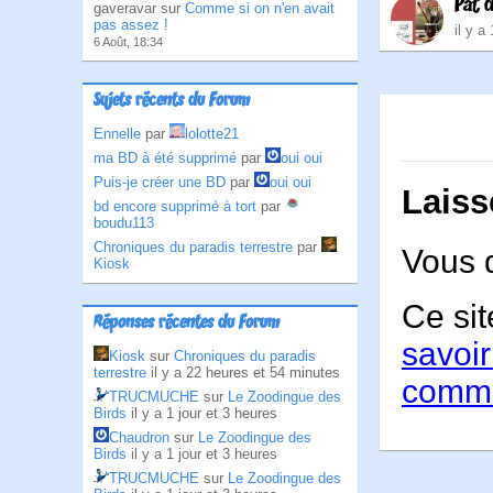
Pat 
gaveravar sur
Comme si on n'en avait
pas assez !
il y a
6 Août, 18:34
Sujets récents du Forum
Ennelle
par
lolotte21
ma BD à été supprimé
par
oui oui
Puis-je créer une BD
par
oui oui
Laiss
bd encore supprimé à tort
par
boudu113
Chroniques du paradis terrestre
par
Vous 
Kiosk
Ce sit
Réponses récentes du Forum
savoir
Kiosk
sur
Chroniques du paradis
terrestre
il y a 22 heures et 54 minutes
comme
TRUCMUCHE
sur
Le Zoodingue des
Birds
il y a 1 jour et 3 heures
Chaudron
sur
Le Zoodingue des
Birds
il y a 1 jour et 3 heures
TRUCMUCHE
sur
Le Zoodingue des