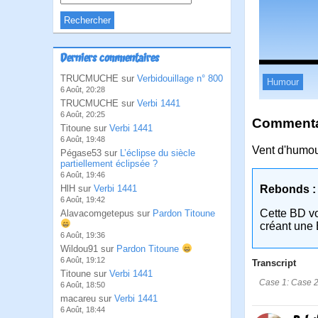
Derniers commentaires
TRUCMUCHE sur
Verbidouillage n° 800
Humour
6 Août, 20:28
TRUCMUCHE sur
Verbi 1441
6 Août, 20:25
Commentai
Titoune sur
Verbi 1441
6 Août, 19:48
Vent d'humo
Pégase53 sur
L’éclipse du siècle
partiellement éclipsée ?
6 Août, 19:46
HlH sur
Verbi 1441
Rebonds :
6 Août, 19:42
Cette BD v
Alavacomgetepus sur
Pardon Titoune
créant une 
6 Août, 19:36
Wildou91 sur
Pardon Titoune
6 Août, 19:12
Transcript
Titoune sur
Verbi 1441
Case 1: Case 2:
6 Août, 18:50
macareu sur
Verbi 1441
6 Août, 18:44