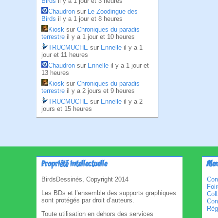
Birds
il y a 1 jour et 3 heures
Chaudron
sur
Le Zoodingue des
Birds
il y a 1 jour et 8 heures
Kiosk
sur
Chroniques du paradis
terrestre
il y a 1 jour et 10 heures
TRUCMUCHE
sur
Ennelle
il y a 1
jour et 11 heures
Chaudron
sur
Ennelle
il y a 1 jour et
13 heures
Kiosk
sur
Chroniques du paradis
terrestre
il y a 2 jours et 9 heures
TRUCMUCHE
sur
Ennelle
il y a 2
jours et 15 heures
Propriété intellectuelle
Men
BirdsDessinés, Copyright 2014
Con
Foi
Les BDs et l’ensemble des supports graphiques
Col
sont protégés par droit d’auteurs.
Cond
Règl
Toute utilisation en dehors des services